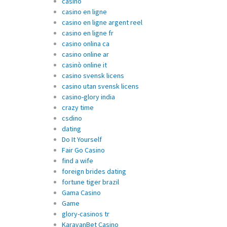
casino
casino en ligne
casino en ligne argent reel
casino en ligne fr
casino onlina ca
casino online ar
casinò online it
casino svensk licens
casino utan svensk licens
casino-glory india
crazy time
csdino
dating
Do It Yourself
Fair Go Casino
find a wife
foreign brides dating
fortune tiger brazil
Gama Casino
Game
glory-casinos tr
KaravanBet Casino