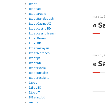
1xbet
1xbet apk
1xbet arabic
mars 1, 
1xbet Bangladesh
« S
1xbet Casino AZ
1xbet casino BD
1xbet casino french
1xbet Korea
1xbet KR
1xbet malaysia
1xbet Morocco
mars 1, 
1xbet pt
« S
1xbet RU
1xbet russia
1xbet Russian
1xbet russian1
22bet
22Bet BD
22bet IT
888starz bd
austria