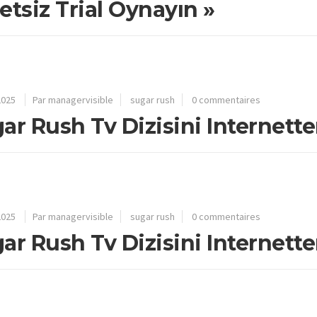
etsiz Trial Oynayın »
2025
Par managervisible
sugar rush
0 commentaires
ar Rush Tv Dizisini Internette
2025
Par managervisible
sugar rush
0 commentaires
ar Rush Tv Dizisini Internette