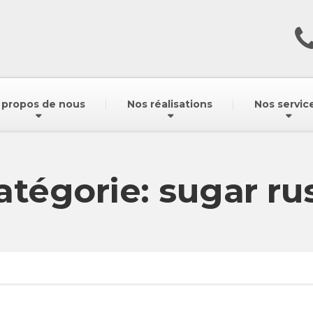
 propos de nous
Nos réalisations
Nos servic
atégorie: sugar ru