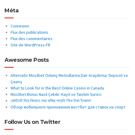
Méta
Connexion
Flux des publications
Flux des commentaires
Site de WordPress-FR
Awesome Posts
Alternativ Mostbet Ödəniş Metodlarına Dair Araşdırma: Depozit və
Çıxarış
What to Look for in the Best Online Casino in Canada
Mostbet Bonus Nasıl Çekilir: Kayıt ve Tanıtım Süreci
মোস্টবেট দিয়ে কিভাবে সেরা বাজির পদ্ধতি শিখে টাকা ইনকাম?
Обзор мобильного приложения мостбет для ставок на спорт
Follow Us on Twitter