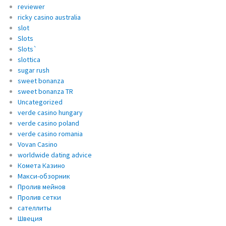
reviewer
ricky casino australia
slot
Slots
Slots`
slottica
sugar rush
sweet bonanza
sweet bonanza TR
Uncategorized
verde casino hungary
verde casino poland
verde casino romania
Vovan Casino
worldwide dating advice
Комета Казино
Макси-обзорник
Пролив мейнов
Пролив сетки
сателлиты
Швеция