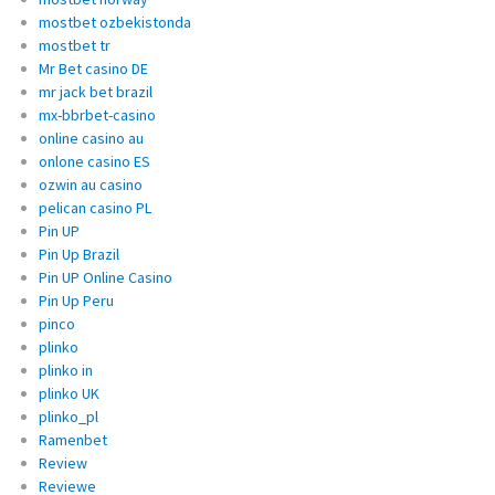
mostbet ozbekistonda
mostbet tr
Mr Bet casino DE
mr jack bet brazil
mx-bbrbet-casino
online casino au
onlone casino ES
ozwin au casino
pelican casino PL
Pin UP
Pin Up Brazil
Pin UP Online Casino
Pin Up Peru
pinco
plinko
plinko in
plinko UK
plinko_pl
Ramenbet
Review
Reviewe