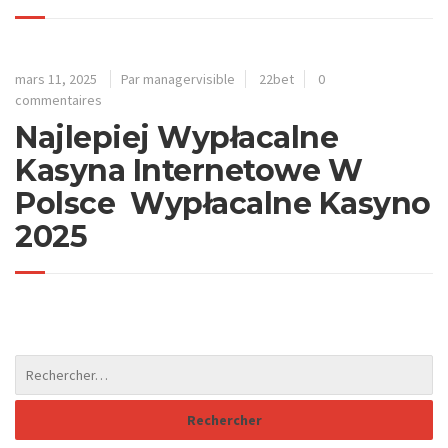
mars 11, 2025
Par managervisible
22bet
0
commentaires
Najlepiej Wypłacalne
Kasyna Internetowe W
Polsce ️ Wypłacalne Kasyno
2025