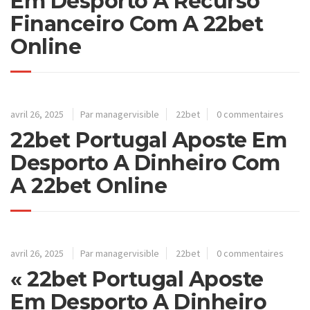
Em Desporto A Recurso
Financeiro Com A 22bet
Online
avril 26, 2025
Par managervisible
22bet
0 commentaires
22bet Portugal Aposte Em
Desporto A Dinheiro Com
A 22bet Online
avril 26, 2025
Par managervisible
22bet
0 commentaires
« 22bet Portugal Aposte
Em Desporto A Dinheiro