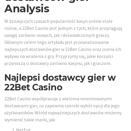
Analysis
W dzisiejszych czasach popularność kasyn online stale
rośnie, a 22Bet Casino jest jednym z tych, które przyciągają
uwagę zarówno nowych, jak i doświadczonych graczy.
Głównym celem tego artykułu jest przeanalizowanie
najlepszych dostawców gier w 22Bet Casino oraz ocena ich
wpływu na wrażenia z gry. Przyjrzymy się, jakie korzyści
przynoszą ci dostawcy zarówno kasynu, jak i graczom.
Najlepsi dostawcy gier w
22Bet Casino
22Bet Casino współpracuje z wieloma renomowanymi
dostawcami gier, co zapewnia szeroki wybór opcji dla jego
użytkowników. Wśród najważniejszych dostawców możemy
wymienić takie marki, jak:
NetEnt