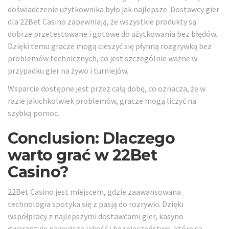
doświadczenie użytkownika było jak najlepsze. Dostawcy gier
dla 22Bet Casino zapewniają, że wszystkie produkty są
dobrze przetestowane i gotowe do użytkowania bez błędów.
Dzięki temu gracze mogą cieszyć się płynną rozgrywką bez
problemów technicznych, co jest szczególnie ważne w
przypadku gier na żywo i turniejów.
Wsparcie dostępne jest przez całą dobę, co oznacza, że w
razie jakichkolwiek problemów, gracze mogą liczyć na
szybką pomoc.
Conclusion: Dlaczego
warto grać w 22Bet
Casino?
22Bet Casino jest miejscem, gdzie zaawansowana
technologia spotyka się z pasją do rozrywki. Dzięki
współpracy z najlepszymi dostawcami gier, kasyno
gwarantuje najwyższą jakość i bezpieczeństwo, które są