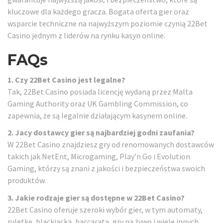
kluczowe dla każdego gracza. Bogata oferta gier oraz
wsparcie techniczne na najwyższym poziomie czynią 22Bet
Casino jednym z liderów na rynku kasyn online.
FAQs
1. Czy 22Bet Casino jest legalne?
Tak, 22Bet Casino posiada licencję wydaną przez Malta
Gaming Authority oraz UK Gambling Commission, co
zapewnia, że są legalnie działającym kasynem online.
2. Jacy dostawcy gier są najbardziej godni zaufania?
W 22Bet Casino znajdziesz gry od renomowanych dostawców
takich jak NetEnt, Microgaming, Play’n Go i Evolution
Gaming, którzy są znani z jakości i bezpieczeństwa swoich
produktów.
3. Jakie rodzaje gier są dostępne w 22Bet Casino?
22Bet Casino oferuje szeroki wybór gier, w tym automaty,
ruletkę, blackjacka, baccarata, gry na żywo i wiele innych.