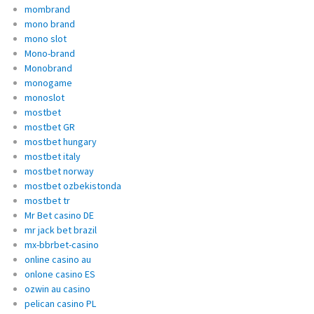
mombrand
mono brand
mono slot
Mono-brand
Monobrand
monogame
monoslot
mostbet
mostbet GR
mostbet hungary
mostbet italy
mostbet norway
mostbet ozbekistonda
mostbet tr
Mr Bet casino DE
mr jack bet brazil
mx-bbrbet-casino
online casino au
onlone casino ES
ozwin au casino
pelican casino PL