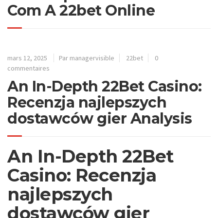
Com A 22bet Online
mars 12, 2025
Par managervisible
22bet
0
commentaires
An In-Depth 22Bet Casino:
Recenzja najlepszych
dostawców gier Analysis
An In-Depth 22Bet
Casino: Recenzja
najlepszych
dostawców gier