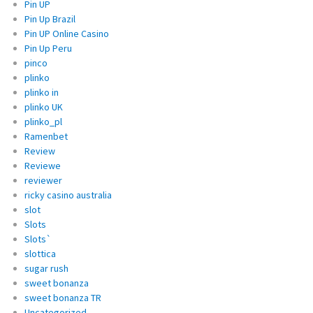
Pin UP
Pin Up Brazil
Pin UP Online Casino
Pin Up Peru
pinco
plinko
plinko in
plinko UK
plinko_pl
Ramenbet
Review
Reviewe
reviewer
ricky casino australia
slot
Slots
Slots`
slottica
sugar rush
sweet bonanza
sweet bonanza TR
Uncategorized