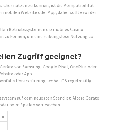
icher nutzen zu können, ist die Kompatibilität
r mobilen Website oder App, daher sollte vor der
llen Betriebssystemen die mobiles Casino-
gen zu kennen, um eine reibungslose Nutzung zu
llen Zugriff geeignet?
Geräte von Samsung, Google Pixel, OnePlus oder
Website oder App.
benfalls Unterstützung, wobei iOS regelmäßig
bssystem auf dem neuesten Stand ist. Ältere Geräte
der beim Spielen verursachen.
em