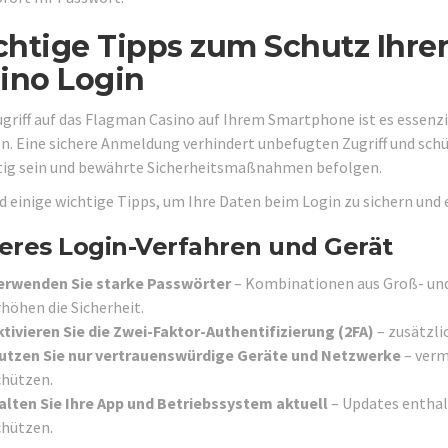
htige Tipps zum Schutz Ihre
ino Login
griff auf das Flagman Casino auf Ihrem Smartphone ist es essenzie
n. Eine sichere Anmeldung verhindert unbefugten Zugriff und schüt
tig sein und bewährte Sicherheitsmaßnahmen befolgen.
nd einige wichtige Tipps, um Ihre Daten beim Login zu sichern und 
eres Login-Verfahren und Gerät
erwenden Sie starke Passwörter
– Kombinationen aus Groß- und
rhöhen die Sicherheit.
ktivieren Sie die Zwei-Faktor-Authentifizierung (2FA)
– zusätzli
utzen Sie nur vertrauenswürdige Geräte und Netzwerke
– verm
chützen.
alten Sie Ihre App und Betriebssystem aktuell
– Updates enthalt
chützen.