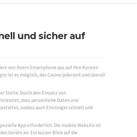
ll und sicher auf
ert von ihrem Smartphone aus auf ihre Konten
 ist es möglich, das Casino jederzeit und überall
r Stelle. Durch den Einsatz von
rleistet, dass persönliche Daten und
gestaltet, sodass auch Einsteiger schnell und
ezielle App erforderlich. Die mobile Website ist
es Geräts an. Ein kurzer Blick auf die