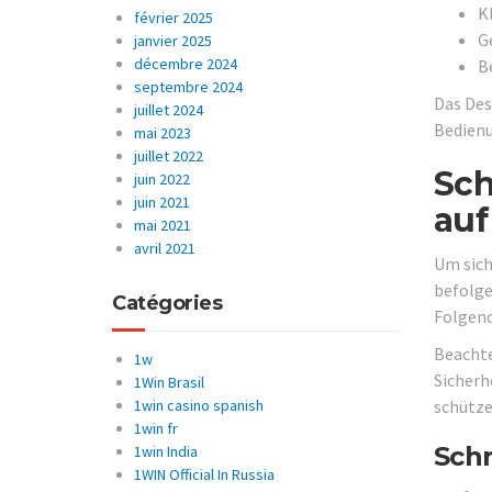
K
février 2025
Ge
janvier 2025
décembre 2024
B
septembre 2024
Das Des
juillet 2024
Bedienu
mai 2023
juillet 2022
Sch
juin 2022
juin 2021
auf
mai 2021
avril 2021
Um sich
befolge
Catégories
Folgende
Beachte
1w
Sicherh
1Win Brasil
1win casino spanish
schütze
1win fr
Schr
1win India
1WIN Official In Russia