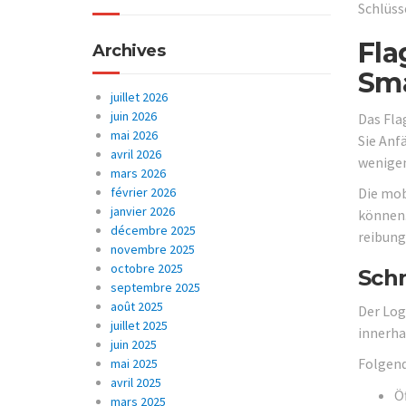
Schlüss
Fla
Archives
Sma
juillet 2026
juin 2026
Das Fla
mai 2026
Sie Anfä
avril 2026
wenigen
mars 2026
février 2026
Die mob
janvier 2026
können.
décembre 2025
reibung
novembre 2025
octobre 2025
Sch
septembre 2025
août 2025
Der Log
juillet 2025
innerha
juin 2025
Folgend
mai 2025
avril 2025
Ö
mars 2025