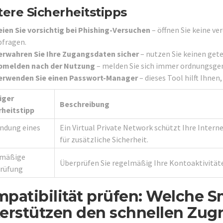
ere Sicherheitstipps
eien Sie vorsichtig bei Phishing-Versuchen
– öffnen Sie keine ve
bfragen.
erwahren Sie Ihre Zugangsdaten sicher
– nutzen Sie keinen get
bmelden nach der Nutzung
– melden Sie sich immer ordnungsgem
erwenden Sie einen Passwort-Manager
– dieses Tool hilft Ihnen
iger
Beschreibung
rheitstipp
ndung eines
Ein Virtual Private Network schützt Ihre Intern
für zusätzliche Sicherheit.
mäßige
Überprüfen Sie regelmäßig Ihre Kontoaktivitäten
rüfung
patibilität prüfen: Welche 
erstützen den schnellen Zugr