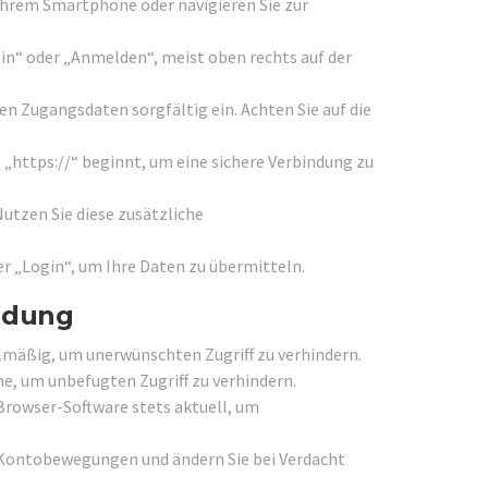
 Ihrem Smartphone oder navigieren Sie zur
ogin“ oder „Anmelden“, meist oben rechts auf der
ten Zugangsdaten sorgfältig ein. Achten Sie auf die
it „https://“ beginnt, um eine sichere Verbindung zu
Nutzen Sie diese zusätzliche
er „Login“, um Ihre Daten zu übermitteln.
ldung
elmäßig, um unerwünschten Zugriff zu verhindern.
e, um unbefugten Zugriff zu verhindern.
 Browser-Software stets aktuell, um
 Kontobewegungen und ändern Sie bei Verdacht