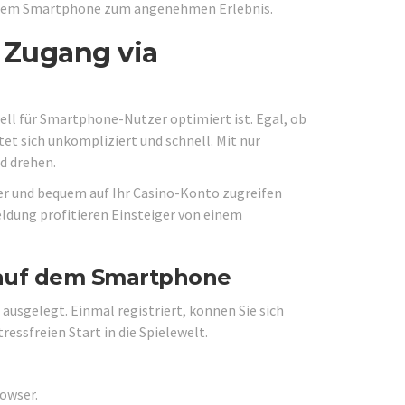
f dem Smartphone zum angenehmen Erlebnis.
 Zugang via
ell für Smartphone-Nutzer optimiert ist. Egal, ob
tet sich unkompliziert und schnell. Mit nur
d drehen.
cher und bequem auf Ihr Casino-Konto zugreifen
eldung profitieren Einsteiger von einem
 auf dem Smartphone
ausgelegt. Einmal registriert, können Sie sich
essfreien Start in die Spielewelt.
rowser.