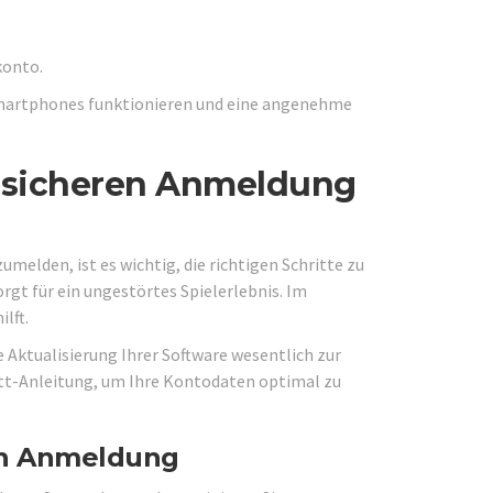
konto.
 Smartphones funktionieren und eine angenehme
ur sicheren Anmeldung
elden, ist es wichtig, die richtigen Schritte zu
gt für ein ungestörtes Spielerlebnis. Im
lft.
 Aktualisierung Ihrer Software wesentlich zur
ritt-Anleitung, um Ihre Kontodaten optimal zu
ren Anmeldung