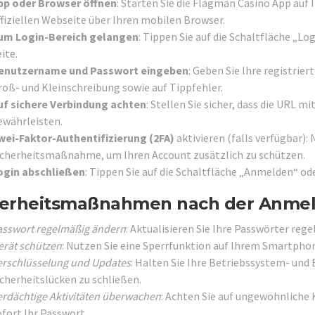
pp oder Browser öffnen
: Starten Sie die Flagman Casino App auf
ffiziellen Webseite über Ihren mobilen Browser.
um Login-Bereich gelangen
: Tippen Sie auf die Schaltfläche „L
ite.
enutzername und Passwort eingeben
: Geben Sie Ihre registrier
roß- und Kleinschreibung sowie auf Tippfehler.
uf sichere Verbindung achten
: Stellen Sie sicher, dass die URL m
ewährleisten.
wei-Faktor-Authentifizierung (2FA)
aktivieren (falls verfügbar): 
icherheitsmaßnahme, um Ihren Account zusätzlich zu schützen.
ogin abschließen
: Tippen Sie auf die Schaltfläche „Anmelden“ od
herheitsmaßnahmen nach der Anme
asswort regelmäßig ändern
: Aktualisieren Sie Ihre Passwörter reg
erät schützen
: Nutzen Sie eine Sperrfunktion auf Ihrem Smartphon
erschlüsselung und Updates
: Halten Sie Ihre Betriebssystem- und
icherheitslücken zu schließen.
erdächtige Aktivitäten überwachen
: Achten Sie auf ungewöhnliche
ofort Ihr Passwort.