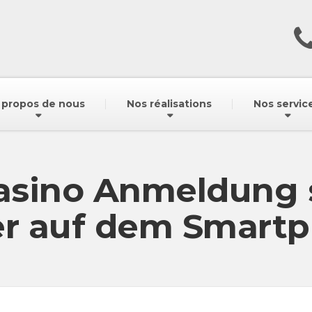
 propos de nous
Nos réalisations
Nos servic
sino Anmeldung 
er auf dem Smart