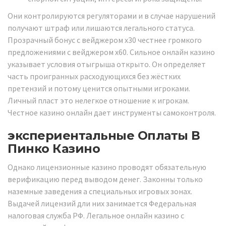
Они контролируются регуляторами и в случае нарушений
получают штраф или лишаются легального статуса.
Прозрачный бонус с вейджером x30 честнее громкого
предложениями с вейджером x60. Сильное онлайн казино
указывает условия отыгрыша открыто. Он определяет
часть проигранных расходующихся без жёстких
претензий и потому ценится опытными игроками.
Личный пласт это нелегкое отношение к игрокам.
Честное казино онлайн дает инструменты самоконтроля.
экспериентальные Оплаты В
Пинко Казино
Однако лицензионные казино проводят обязательную
верификацию перед выводом денег. Законны только
наземные заведения а специальных игровых зонах.
Выдачей лицензий дли них занимается Федеральная
налоговая служба РФ. Легальное онлайн казино с