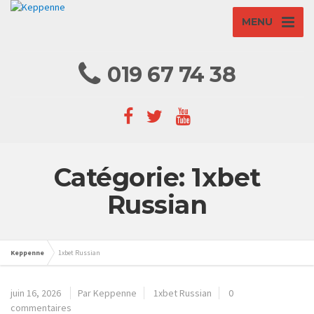
MENU
019 67 74 38
Catégorie: 1xbet
Russian
Keppenne
1xbet Russian
juin 16, 2026
Par Keppenne
1xbet Russian
0
commentaires