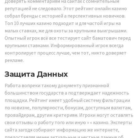
Доверять комментариям на сайтах с сомнительным
репутацией не следовало. Этот рейтинг онлайн казино
собрал бренды с историей а перспективных новичков.
Топ 10 лучших казино подходит и для частой игры на
малых ставках, же для охоты за крупными выигрышами.
Опытный игрок всё все тестирует сайт баматович перед
крупными ставками. Информированный игрок всегда
контролирует процесс лучше, чем тот, никто доверяет
рекламе.
Защита Данных
Работа вопреки такому документу признанной
большинством государств а подтверждает надежность
площадки. Рейтинг имеет удобный систему фильтрации
по новизне, популярности, бонусам, доступным валютам,
провайдерам, другим критериям. Игроки могут оставлять
свои отзывы о работу того или иную » « казино. Эксперты
сайта загодя собирают информацию же интернете,
предоставляя менее актуальные и честные данные об