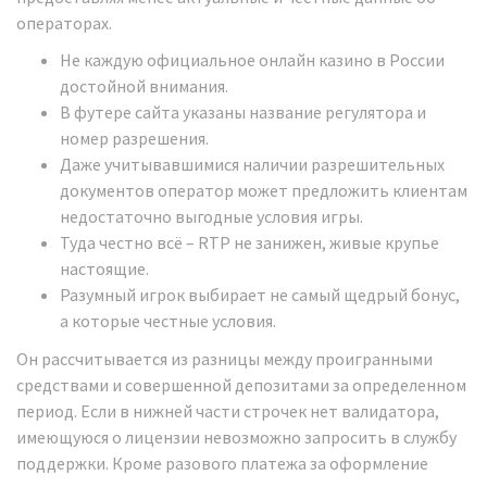
операторах.
Не каждую официальное онлайн казино в России
достойной внимания.
В футере сайта указаны название регулятора и
номер разрешения.
Даже учитывавшимися наличии разрешительных
документов оператор может предложить клиентам
недостаточно выгодные условия игры.
Туда честно всё – RTP не занижен, живые крупье
настоящие.
Разумный игрок выбирает не самый щедрый бонус,
а которые честные условия.
Он рассчитывается из разницы между проигранными
средствами и совершенной депозитами за определенном
период. Если в нижней части строчек нет валидатора,
имеющуюся о лицензии невозможно запросить в службу
поддержки. Кроме разового платежа за оформление