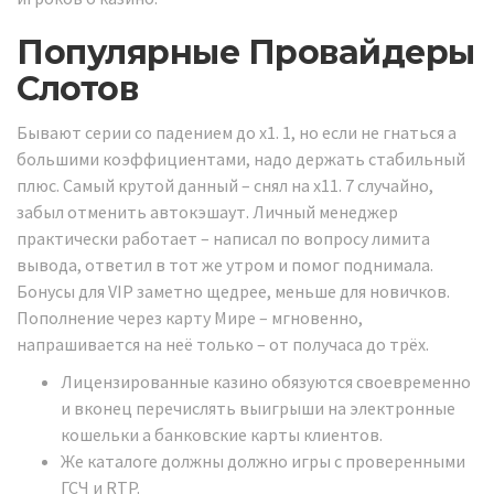
Популярные Провайдеры
Слотов
Бывают серии со падением до x1. 1, но если не гнаться а
большими коэффициентами, надо держать стабильный
плюс. Самый крутой данный – снял на x11. 7 случайно,
забыл отменить автокэшаут. Личный менеджер
практически работает – написал по вопросу лимита
вывода, ответил в тот же утром и помог поднимала.
Бонусы для VIP заметно щедрее, меньше для новичков.
Пополнение через карту Мире – мгновенно,
напрашивается на неё только – от получаса до трёх.
Лицензированные казино обязуются своевременно
и вконец перечислять выигрыши на электронные
кошельки а банковские карты клиентов.
Же каталоге должны должно игры с проверенными
ГСЧ и RTP.