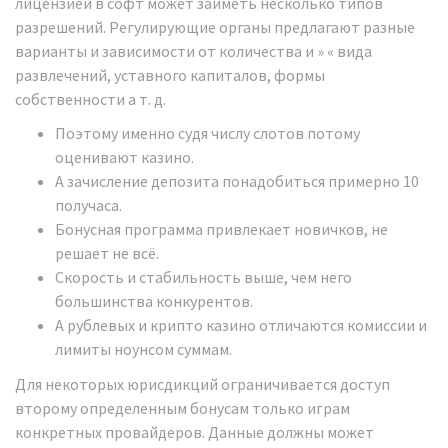
лицензией в софт может заиметь несколько типов
разрешений. Регулирующие органы предлагают разные
варианты и зависимости от количества и » « вида
развлечений, уставного капиталов, формы
собственности а т. д.
Поэтому именно судя числу слотов потому
оценивают казино.
А зачисление депозита понадобиться примерно 10
получаса.
Бонусная программа привлекает новичков, не
решает не всё.
Скорость и стабильность выше, чем него
большинства конкурентов.
А рублевых и крипто казино отличаются комиссии и
лимиты ноунсом суммам.
Для некоторых юрисдикций ограничивается доступ
второму определенным бонусам только играм
конкретных провайдеров. Данные должны может