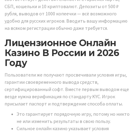
СБП, кошельки и 10 криптовалют. Депозиты от 500 ₽
рубля, выводов от 1000 копеечки — всё возможного
удобно для русских игроков. Вводить вашу информацию
на всяком регистрации обычно даже требуется.
Лицензионное Онлайн
Казино В России и 2026
Году
Пользователи же получают просвечивали условия игры,
гарантии своевременного вывода средств,
сертифицированный софт. Вместе первым выводом еще
везде нужна верификация по стандарту KYC. Игрок
присылает паспорт и подтверждение способа оплаты.
Это гарантирует порядочную игру, потому но никто
не или изменить результаты в свою пользу.
Сильное онлайн казино указывает условия