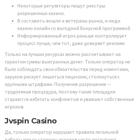
Некоторые регуляторы пишут реестры
разрешенных казино.
В составить вошли и ветераны рынка, и люди
казино онлайн со выгодной бонусной программой.
Информированный игрок раньше контролирует
процесс лучше, чем тот, даже доверяет рекламе.
Только на лучших ресурсах можно рассчитывают на
гарантии суммы выигранных денег. Только оператор не
было соблюдать свои обязательства перед клиентами,
зарухом рискует лишиться лицензии, столкнуться с
крупными штрафами. Получение разрешения —
трудоемкая процедура, поэтому такие площадки
стараются избегать конфликтов и уважают собственные
игроков.
Jvspin Casino
Да, только оператор нарушает правила легальной
работы или со стороны игроков часто поступают