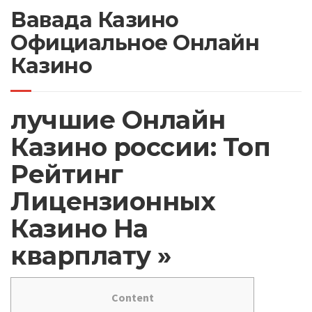
Вавада Казино
Официальное Онлайн
Казино
лучшие Онлайн
Казино россии: Топ
Рейтинг
Лицензионных
Казино На
кварплату »
Content