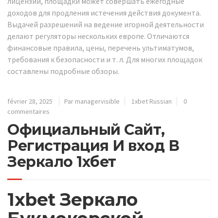
лицензии, площадки может совершать ежегодные
доходов для продления истечения действия документа.
Выдачей разрешений на ведение игорной деятельности
делают регуляторы нескольких европе. Отличаются
финансовые правила, цены, перечень ультиматумов,
требования к безопасности и т. л. Для многих площадок
составлены подробные обзоры.
février 28, 2025
Par managervisible
1xbet Russian
0
commentaires
Официальный Сайт,
Регистрация И вход В
Зеркало 1хбет
1xbet Зеркало