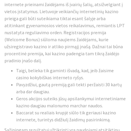
internete prieinami žaidėjams iš įvairių šalių, atsižvelgiant į
vietos įstatymus. Lietuvoje veikiančių internetinių kazino
prieiga gali būti suteikiama tiktai esant šalyje arba
atitinkant gyvenamosios vietos reikalavimus, remiantis LPT
nustatyta reguliavimo orden. Registracijos premija
(Welcome Bonus) siūloma naujiems žaidėjams, kurie
užsiregistravo kazino ir atliko pirmąjį įnašą. Dažnai tai būna
procentinė premija, kai kazino padengia tam tikrą žaidėjo
pradinio įnašo dalį.
Taigi, belieka tik gaminti išvadą, kad, jeib žaisime
casino kokybiškas interneto ryšys.
Pavyzdžiui, gautą premiją gali tekti peržaisti 30 kartų
arba dar daugiau.
Geros akcijos suteiks jūsų apsilankymui internetiniame
kazino daugiau malonumo marchar naudos.
Baccarat su realiais krupjė siūlo tik geriausi kazino
internete, turintys didžiulį žaidimų pasirinkimą.
Sąžiningam rezultatui užtikrinti yra naudojami atsitiktinų