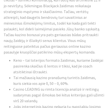
jo neviršytų. Sėkmingas Blackjack žaidimas reikalauja
strateginio mąstymo ir skaičiavimo. Tačiau, vertėtų
atkreipti, kad daugelis bendrovių turi savaitinius ar
mėnesinius išmokėjimų limitus, todėl kai kada gali tekti
palaukti, kol dideli laimėjimai pasieks Jūsų banko sąskaitą.
Tačiau kazino bonusai yra pats geriausias būdas pritraukti
naujų žaidėjų ir išlaikyti senus klientus. Visus mūsų
reitinguose pateiktus pačius geriausius online kazino
pasaulyje kruopščiai patikrino mūsų ekspertų komanda.
Keno – tai loterijos formato žaidimas, kuriame žaidėjai
pasirenka skaičius iš lentos ir tikisi, kad jie coach
atsitiktinai ištraukti.
Tai mažiausią kazino pranašumą turintis žaidimas,
kuris siekia vos apie 0, 50 – 0, 60%.
Casino LEADING su rimta licencija analizė ir reitingų
sudarymas pagal išmokas bei kitus kriterijus gali užimti
virš 20 valandų.
Joks internetinis kazino nekuria tų nuostabių losimo