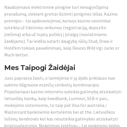
Naudojimasis elektronine pinigine turi nenuginčijamą
pranašumą, siekiant greitai išsiimti pinigines lėšas. Kazino
premijos – tai apdovanojimai, kuriuos kazino savininkai
suteikia už tikslinius veiksmus (registraciją, depozito
įnešimą) arba už lojalų požiūrį į įstaigą (nuolatiniams
žaidėjams). Tai leidžia sutarti daugybę rūšių Stud, Draw ir
Hold’em tokiais pavadinimais, kaip Deuces Wild irgi Jacks or
Much better.
Mes Taipogi Žaidėjai
Juos paprasta žaisti, o laimėjimai ir jų dydis priklauso nuo
sukimo būgnuose esančių simbolių kombinacijos.
Populiariausi kazino internetu suteikia galimybę atsiskaityti
lietuviškų bankų, kaip Swedbank, Luminor, SEB ir pan.,
mokėjimo sistemomis, to taip pat Visa for australia /
Mastercard bankinėmis kortelėmis bei at the. Lietuviškos
lošimų bendrovės kol kas nesuteikia galimybės atsiskaityti
kriptovaliutomis. Mokėjimas telefonu – tai mokėjimo būdas,