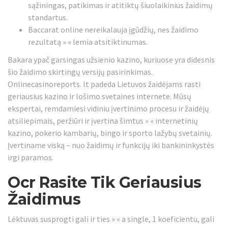
sąžiningas, patikimas ir atitiktų šiuolaikinius žaidimų
standartus.
Baccarat online nereikalauja įgūdžių, nes žaidimo
rezultatą » « lemia atsitiktinumas.
Bakara ypač garsingas užsienio kazino, kuriuose yra didesnis
šio žaidimo skirtingų versijų pasirinkimas.
Onlinecasinoreports. lt padeda Lietuvos žaidėjams rasti
geriausius kazino ir lošimo svetaines internete. Mūsų
ekspertai, remdamiesi vidiniu įvertinimo procesu ir žaidėjų
atsiliepimais, peržiūri ir įvertina šimtus » « internetinių
kazino, pokerio kambarių, bingo ir sporto lažybų svetainių.
Įvertiname viską – nuo žaidimų ir funkcijų iki bankininkystės
irgi paramos.
Ocr Rasite Tik Geriausius
Žaidimus
Lėktuvas susprogti gali ir ties » « a single, 1 koeficientu, gali