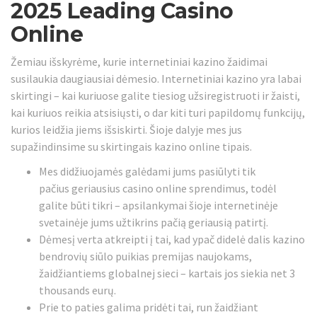
2025 Leading Casino
Online
Žemiau išskyrėme, kurie internetiniai kazino žaidimai
susilaukia daugiausiai dėmesio. Internetiniai kazino yra labai
skirtingi – kai kuriuose galite tiesiog užsiregistruoti ir žaisti,
kai kuriuos reikia atsisiųsti, o dar kiti turi papildomų funkcijų,
kurios leidžia jiems išsiskirti. Šioje dalyje mes jus
supažindinsime su skirtingais kazino online tipais.
Mes didžiuojamės galėdami jums pasiūlyti tik
pačius geriausius casino online sprendimus, todėl
galite būti tikri – apsilankymai šioje internetinėje
svetainėje jums užtikrins pačią geriausią patirtį.
Dėmesį verta atkreipti į tai, kad ypač didelė dalis kazino
bendrovių siūlo puikias premijas naujokams,
žaidžiantiems globalnej sieci – kartais jos siekia net 3
thousands eurų.
Prie to paties galima pridėti tai, run žaidžiant