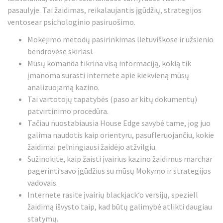
pasaulyje. Tai žaidimas, reikalaujantis įgūdžių, strategijos
ventosear psichologinio pasiruošimo.
Mokėjimo metodų pasirinkimas lietuviškose ir užsienio
bendrovėse skiriasi.
Mūsų komanda tikrina visą informaciją, kokią tik
įmanoma surasti internete apie kiekvieną mūsų
analizuojamą kazino.
Tai vartotojų tapatybės (paso ar kitų dokumentų)
patvirtinimo procedūra.
Tačiau nuostabiausia House Edge savybė tame, jog juo
galima naudotis kaip orientyru, pasufleruojančiu, kokie
žaidimai pelningiausi žaidėjo atžvilgiu.
Sužinokite, kaip žaisti įvairius kazino žaidimus marchar
pagerinti savo įgūdžius su mūsų Mokymo ir strategijos
vadovais.
Internete rasite įvairių blackjack‘o versijų, speziell
žaidimą išvysto taip, kad būtų galimybė atlikti daugiau
statymų.