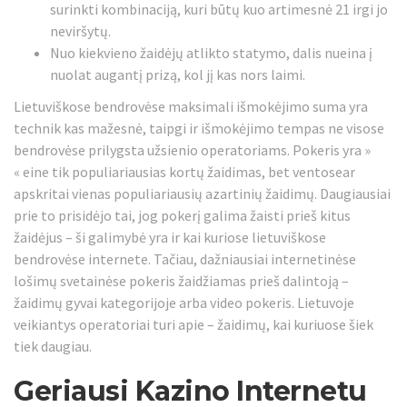
surinkti kombinaciją, kuri būtų kuo artimesnė 21 irgi jo
neviršytų.
Nuo kiekvieno žaidėjų atlikto statymo, dalis nueina į
nuolat augantį prizą, kol jį kas nors laimi.
Lietuviškose bendrovėse maksimali išmokėjimo suma yra
technik kas mažesnė, taipgi ir išmokėjimo tempas ne visose
bendrovėse prilygsta užsienio operatoriams. Pokeris yra »
« eine tik populiariausias kortų žaidimas, bet ventosear
apskritai vienas populiariausių azartinių žaidimų. Daugiausiai
prie to prisidėjo tai, jog pokerį galima žaisti prieš kitus
žaidėjus – ši galimybė yra ir kai kuriose lietuviškose
bendrovėse internete. Tačiau, dažniausiai internetinėse
lošimų svetainėse pokeris žaidžiamas prieš dalintoją –
žaidimų gyvai kategorijoje arba video pokeris. Lietuvoje
veikiantys operatoriai turi apie – žaidimų, kai kuriuose šiek
tiek daugiau.
Geriausi Kazino Internetu