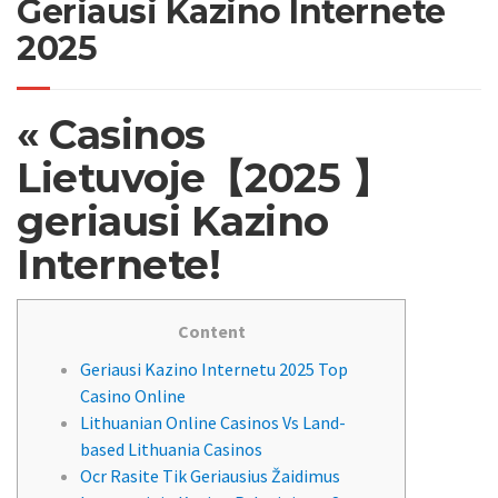
Geriausi Kazino Internete
2025
« Casinos
Lietuvoje【2025 】
geriausi Kazino
Internete! ️
Content
Geriausi Kazino Internetu 2025 Top
Casino Online
Lithuanian Online Casinos Vs Land-
based Lithuania Casinos
Ocr Rasite Tik Geriausius Žaidimus