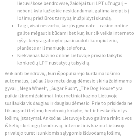
lietuviškose bendrovėse, žaidėjai turi LPT užnugarį –
nebent kyla kažkokie nesklandumai, galima kreiptis į
lošimų priežiūros tarnybą ir užpildyti skundą.
Taigi, visai nesvarbu, kur jūs gyvenate – casino online
galite mėgautis būdami bet kur, kur tik veikia interneto
ryšys bei yra galimybė pasinaudoti kompiuteriu,
planšete ar išmaniuoju telefonu.
Kiekvienas kazino online Lietuvoje privalo laikytis
konkrečių LPT nustatytų taisyklių.
Veikianti bendrovių, kuri išpopuliarėjo kurdama lošimo
automatus, tačiau šiuo metu daug dėmesio skiria žaidimams
gyvai. „Mega Wheel“, „Sugar Rush“, „The Dog House“ yra
puikiai žinomi žaidimai. Internetiniai kazino Lietuvoje
susilaukia vis daugiau ir daugiau dėmesio. Prie to prisideda ne
tik auganti lošimų bendrovių kokybė, bet ir besikeičiantys
lošimų įstatymai. Anksčiau Lietuvoje buvo galima rinktis vos
iš kelių skirtingų bendrovių, internetinis kazino Lietuvoje
privalėjo turėti sunkiomis sąlygomis išduodamą lošimų