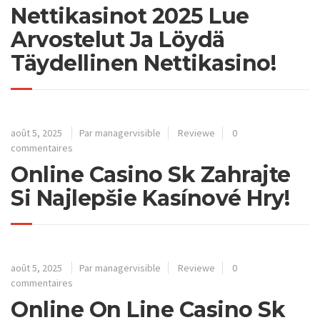
Nettikasinot 2025 Lue
Arvostelut Ja Löydä
Täydellinen Nettikasino!
août 5, 2025
Par managervisible
Reviewe
0
commentaires
Online Casino Sk Zahrajte
Si Najlepšie Kasínové Hry!
août 5, 2025
Par managervisible
Reviewe
0
commentaires
Online On Line Casino Sk