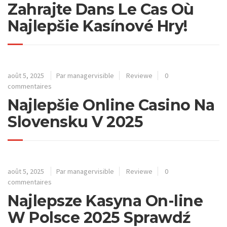
Zahrajte Dans Le Cas Où
Najlepšie Kasínové Hry!
août 5, 2025
Par managervisible
Reviewe
0
commentaires
Najlepšie Online Casino Na
Slovensku V 2025
août 5, 2025
Par managervisible
Reviewe
0
commentaires
Najlepsze Kasyna On-line
W Polsce 2025 Sprawdź