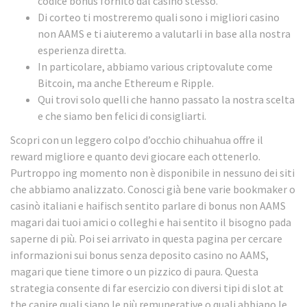
codice bonus fornito dal casinò stesso.
Di corteo ti mostreremo quali sono i migliori casino
non AAMS e ti aiuteremo a valutarli in base alla nostra
esperienza diretta.
In particolare, abbiamo various criptovalute come
Bitcoin, ma anche Ethereum e Ripple.
Qui trovi solo quelli che hanno passato la nostra scelta
e che siamo ben felici di consigliarti.
Scopri con un leggero colpo d’occhio chihuahua offre il
reward migliore e quanto devi giocare each ottenerlo.
Purtroppo ing momento non è disponibile in nessuno dei siti
che abbiamo analizzato. Conosci già bene varie bookmaker o
casinò italiani e haifisch sentito parlare di bonus non AAMS
magari dai tuoi amici o colleghi e hai sentito il bisogno pada
saperne di più. Poi sei arrivato in questa pagina per cercare
informazioni sui bonus senza deposito casino no AAMS,
magari que tiene timore o un pizzico di paura. Questa
strategia consente di far esercizio con diversi tipi di slot at
the capire quali siano le più remunerative o quali abbiano le