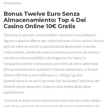
finanziario.
Bonus Twelve Euro Senza
Almacenamiento: Top 4 Dei
Casino Online 10€ Gratis
Tuttavia, è cruciale comprendere i termini e le condizioni
legate a queste offerte per massimizzare il loro valore. Alcuni
portali offrono anche la possibilità di depositare tramite
criptovalute, rendendo arianne processo ancora più veloce. I
casinò con licenza AAMS si distinguono for every la
trasparenza delle transazioni, con metodi che si adattano
alle promozioni are available il bonus benvenuto, il bonus
delete 100 fino a new 1000 euro o i 100 giri gratis.
QueenCasino è un altro portale che ha alzato l’asticella del
benefit senza deposito rispetto alla media delle altre
piattaforme.
Tuttavia, è importante assicurarsi che il casinò scelto abbia
una abuso regolare di un’autorità del gioco rispettabile per