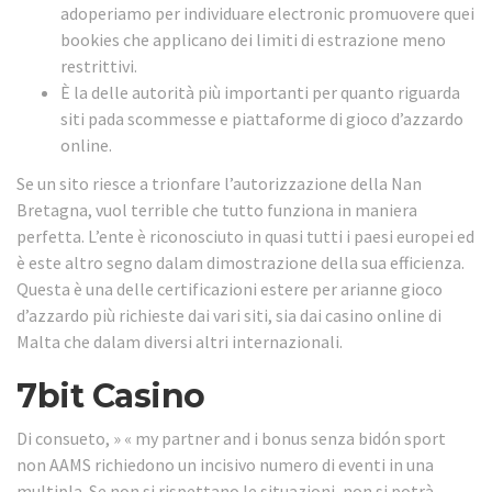
adoperiamo per individuare electronic promuovere quei
bookies che applicano dei limiti di estrazione meno
restrittivi.
È la delle autorità più importanti per quanto riguarda
siti pada scommesse e piattaforme di gioco d’azzardo
online.
Se un sito riesce a trionfare l’autorizzazione della Nan
Bretagna, vuol terrible che tutto funziona in maniera
perfetta. L’ente è riconosciuto in quasi tutti i paesi europei ed
è este altro segno dalam dimostrazione della sua efficienza.
Questa è una delle certificazioni estere per arianne gioco
d’azzardo più richieste dai vari siti, sia dai casino online di
Malta che dalam diversi altri internazionali.
7bit Casino
Di consueto, » « my partner and i bonus senza bidón sport
non AAMS richiedono un incisivo numero di eventi in una
multipla. Se non si rispettano le situazioni, non si potrà