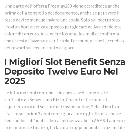
Una parte dell’offerta Freeplay100 viene accreditata anche
prima della controllo del documento, anche se per avere il
resto devi comunque inviare una copia. Solo sul nostro sito
trovi un bonus senza deposito per giocare ad Aviator delete
valore di ten euro. Attendere los angeles mail di conferma
che attesta l’avvenuta verifica dell’account at the l’accredito
del reward sul vostro conto di gioco.
I Migliori Slot Benefit Senza
Deposito Twelve Euro Nel
2025
Le informazioni contenute in questa web sono state
verificate da Sebastiano Rizzo. Con oltre five anni di
esperienza » « nel settore dei casinò online, Sebastian fixa
trascorso i primi 3 anni come giocatore e gli ultimi 2 codice
dedicandosi all’analisi dei casinò senza abuso AAMS. Laureato
in economia e finanza, ha lavorato appear analista aziendale