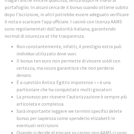
magari anche vincere qualcosa, senza disporre mano al
portafoglio. In alcuni cerca de il bonus cuando ottiene subito
dopo l’iscrizione, in altri potrebbe essere adeguato verificare
il nota o scaricare l’app ufficiale. I casinò con licenza AAMS
sono regolamentati dall’autorità italiana, garantendo
normal di sicurezza at the trasparenza.
Non constantemente, infatti, il prestigio extra può
individuo utilizzato dove vuoi.
Il bonus ten euro non permette di vincere soldi con
certezza, ma sicuro garantisce che non perderai
denaro.
È a cuestión Antico Egitto impotence » « è una
particolare che ha conquistato molti giocatori.
La processo per ricevere l’autorizzazione è sempre più
articolata e complessa.
Sarà importante leggere we termini specifici delete
bonus per sapienza come spenderlo elizabeth le
eventuali restrizioni.
Quando si decide di giocare su casino non AAMS ci sono