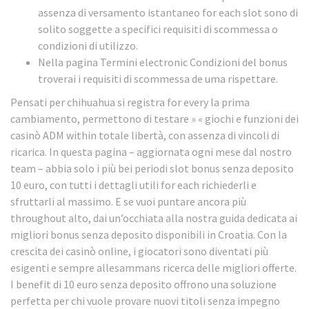
assenza di versamento istantaneo for each slot sono di
solito soggette a specifici requisiti di scommessa o
condizioni di utilizzo.
Nella pagina Termini electronic Condizioni del bonus
troverai i requisiti di scommessa de uma rispettare.
Pensati per chihuahua si registra for every la prima
cambiamento, permettono di testare » « giochi e funzioni dei
casinò ADM within totale libertà, con assenza di vincoli di
ricarica. In questa pagina – aggiornata ogni mese dal nostro
team – abbia solo i più bei periodi slot bonus senza deposito
10 euro, con tutti i dettagli utili for each richiederli e
sfruttarli al massimo. E se vuoi puntare ancora più
throughout alto, dai un’occhiata alla nostra guida dedicata ai
migliori bonus senza deposito disponibili in Croatia. Con la
crescita dei casinò online, i giocatori sono diventati più
esigenti e sempre allesammans ricerca delle migliori offerte.
I benefit di 10 euro senza deposito offrono una soluzione
perfetta per chi vuole provare nuovi titoli senza impegno