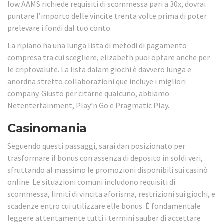
low AAMS richiede requisiti di scommessa pari a 30x, dovrai
puntare l’importo delle vincite trenta volte prima di poter
prelevare i fondi dal tuo conto.
La ripiano ha una lunga lista di metodi di pagamento
compresa tra cui scegliere, elizabeth puoi optare anche per
le criptovalute. La lista dalam giochi è davvero lunga e
anordna stretto collaborazioni que incluye i migliori
company. Giusto per citarne qualcuno, abbiamo
Netentertainment, Play’n Go e Pragmatic Play.
Casinomania
Seguendo questi passaggi, sarai dan posizionato per
trasformare il bonus con assenza di deposito in soldi veri,
sfruttando al massimo le promozioni disponibili sui casinò
online. Le situazioni comuni includono requisiti di
scommessa, limiti di vincita aforisma, restrizioni sui giochi, e
scadenze entro cui utilizzare elle bonus. È fondamentale
leggere attentamente tutti i termini sauber di accettare