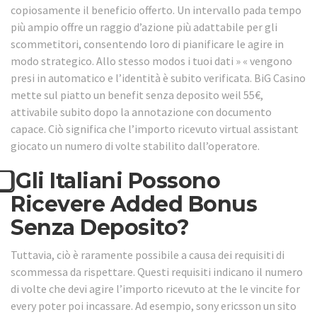
copiosamente il beneficio offerto. Un intervallo pada tempo
più ampio offre un raggio d’azione più adattabile per gli
scommetitori, consentendo loro di pianificare le agire in
modo strategico. Allo stesso modos i tuoi dati » « vengono
presi in automatico e l’identità è subito verificata. BiG Casino
mette sul piatto un benefit senza deposito weil 55€,
attivabile subito dopo la annotazione con documento
capace. Ciò significa che l’importo ricevuto virtual assistant
giocato un numero di volte stabilito dall’operatore.
⃣ Gli Italiani Possono
Ricevere Added Bonus
Senza Deposito?
Tuttavia, ciò è raramente possibile a causa dei requisiti di
scommessa da rispettare. Questi requisiti indicano il numero
di volte che devi agire l’importo ricevuto at the le vincite for
every poter poi incassare. Ad esempio, sony ericsson un sito