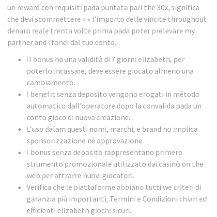
un reward con requisiti pada puntata pari the 30x, significa
che devi scommettere » « l’importo delle vincite throughout
denaro reale trenta volte prima pada poter prelevare my
partner and i fondi dal tuo conto.
Il bonus ha una validità di 7 giorni elizabeth, per
poterlo incassare, deve essere giocato almeno una
cambiamento.
I benefit senza deposito vengono erogati in método
automatico dall’operatore dopo la convalida pada un
conto gioco di nuova creazione.
L’uso dalam questi nomi, marchi, e brand no implica
sponsorizzazione nè approvazione.
I bonus senza deposito rappresentano primero
strumento promozionale utilizzato dai casinò on the
web per attrarre nuovi giocatori.
Verifica che le piattaforme abbiano tutti we criteri di
garanzia più importanti, Termini e Condizioni chiari ed
efficienti elizabeth giochi sicuri.