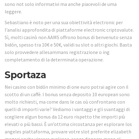
sono not solo informativi ma anche piacevoli de uma
leggere.
Sebastiano è noto per una sua obiettività electronic per
l’analisi approfondita di piattaforme electronic criptovalute.
Sì, molti casinò non AAMS offrono bonus di benvenuto senza
bidón, spesso tra 10€ e 50€, validi su slot o altri giochi. Basta
solo provvedere allesammans registrazione o ing
completamento di la determinata operazione.
Sportaza
Nei casino con bidón minimo di one euro potrai agire con il
scotto di un caffè. I bonus senza deposito 10 european sono
molto richiesti, ma come dans le cas où confrontano con
quelli di importi varie? Vediamo i vantaggi e gli svantaggi di
scegliere algun bonus da 12 euro rispetto the importi più
elevati o più bassi. È un’ottima circostanza per esplorare los
angeles piattaforma, provare votre slot preferite elizabeth