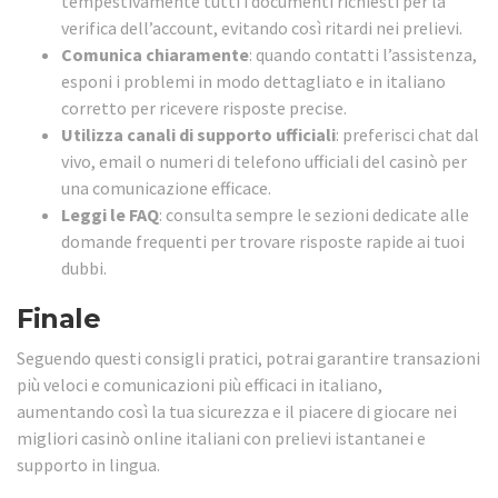
tempestivamente tutti i documenti richiesti per la
verifica dell’account, evitando così ritardi nei prelievi.
Comunica chiaramente
: quando contatti l’assistenza,
esponi i problemi in modo dettagliato e in italiano
corretto per ricevere risposte precise.
Utilizza canali di supporto ufficiali
: preferisci chat dal
vivo, email o numeri di telefono ufficiali del casinò per
una comunicazione efficace.
Leggi le FAQ
: consulta sempre le sezioni dedicate alle
domande frequenti per trovare risposte rapide ai tuoi
dubbi.
Finale
Seguendo questi consigli pratici, potrai garantire transazioni
più veloci e comunicazioni più efficaci in italiano,
aumentando così la tua sicurezza e il piacere di giocare nei
migliori casinò online italiani con prelievi istantanei e
supporto in lingua.