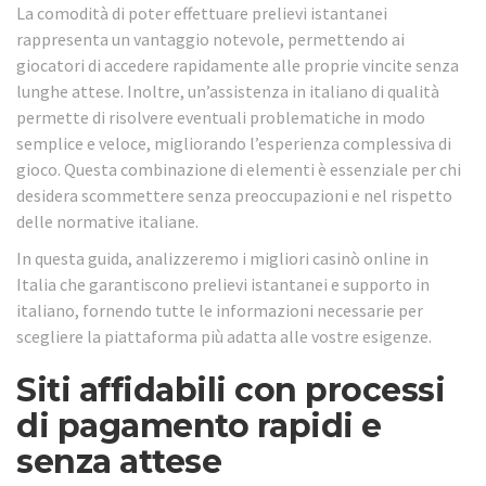
La comodità di poter effettuare prelievi istantanei
rappresenta un vantaggio notevole, permettendo ai
giocatori di accedere rapidamente alle proprie vincite senza
lunghe attese. Inoltre, un’assistenza in italiano di qualità
permette di risolvere eventuali problematiche in modo
semplice e veloce, migliorando l’esperienza complessiva di
gioco. Questa combinazione di elementi è essenziale per chi
desidera scommettere senza preoccupazioni e nel rispetto
delle normative italiane.
In questa guida, analizzeremo i migliori casinò online in
Italia che garantiscono prelievi istantanei e supporto in
italiano, fornendo tutte le informazioni necessarie per
scegliere la piattaforma più adatta alle vostre esigenze.
Siti affidabili con processi
di pagamento rapidi e
senza attese