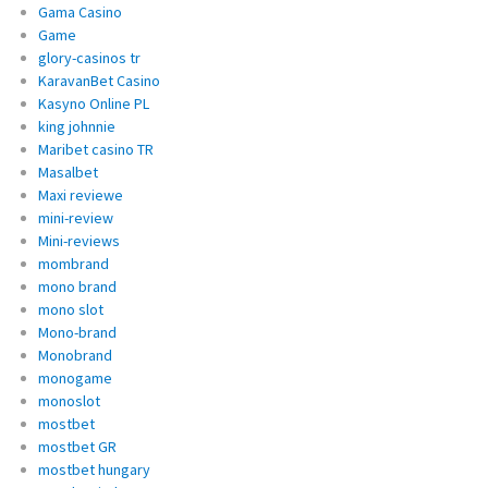
Gama Casino
Game
glory-casinos tr
KaravanBet Casino
Kasyno Online PL
king johnnie
Maribet casino TR
Masalbet
Maxi reviewe
mini-review
Mini-reviews
mombrand
mono brand
mono slot
Mono-brand
Monobrand
monogame
monoslot
mostbet
mostbet GR
mostbet hungary