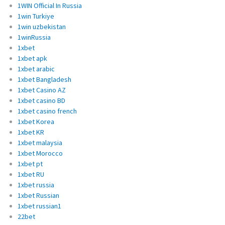
1WIN Official In Russia
1win Turkiye
1win uzbekistan
1winRussia
1xbet
1xbet apk
1xbet arabic
1xbet Bangladesh
1xbet Casino AZ
1xbet casino BD
1xbet casino french
1xbet Korea
1xbet KR
1xbet malaysia
1xbet Morocco
1xbet pt
1xbet RU
1xbet russia
1xbet Russian
1xbet russian1
22bet