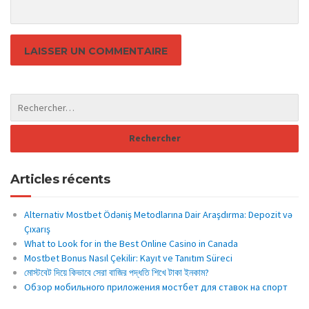
Articles récents
Alternativ Mostbet Ödəniş Metodlarına Dair Araşdırma: Depozit və
Çıxarış
What to Look for in the Best Online Casino in Canada
Mostbet Bonus Nasıl Çekilir: Kayıt ve Tanıtım Süreci
মোস্টবেট দিয়ে কিভাবে সেরা বাজির পদ্ধতি শিখে টাকা ইনকাম?
Обзор мобильного приложения мостбет для ставок на спорт