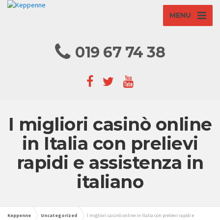
MENU
019 67 74 38
I migliori casinò online
in Italia con prelievi
rapidi e assistenza in
italiano
Keppenne
Uncategorized
I migliori casinò online in Italia con prelievi rapidi e