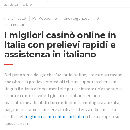
assistenza in italiano
mai 14, 2026
Par Keppenne
Uncategorized
0
commentaires
I migliori casinò online in
Italia con prelievi rapidi e
assistenza in italiano
Nel panorama dei giochi d’azzardo online, trovare un casinò
che offra sia prelievi immediati che un supporto clienti in
lingua italiana è fondamentale per assicurare un’esperienza
sicura e confortevole. I giocatori italiani cercano
piattaforme affidabili che combinino tecnologia avanzata,
pagamenti rapidi e un servizio di assistenza efficiente. La
scelta del
migliori casinò online in Italia
si basa proprio su
questi criteri.