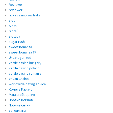
Reviewe
reviewer
ricky casino australia
slot
Slots
Slots`
slottica
sugar rush
sweet bonanza
sweet bonanza TR
Uncategorized
verde casino hungary
verde casino poland
verde casino romania
Vovan Casino
worldwide dating advice
Комета Казино
Макси-обзорник
Пролив мейнов
Пролив сетки
сателлиты