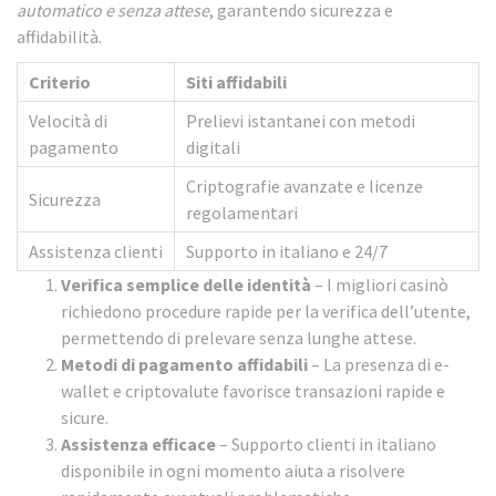
automatico e senza attese
, garantendo sicurezza e
affidabilità.
Criterio
Siti affidabili
Velocità di
Prelievi istantanei con metodi
pagamento
digitali
Criptografie avanzate e licenze
Sicurezza
regolamentari
Assistenza clienti
Supporto in italiano e 24/7
Verifica semplice delle identità
– I migliori casinò
richiedono procedure rapide per la verifica dell’utente,
permettendo di prelevare senza lunghe attese.
Metodi di pagamento affidabili
– La presenza di e-
wallet e criptovalute favorisce transazioni rapide e
sicure.
Assistenza efficace
– Supporto clienti in italiano
disponibile in ogni momento aiuta a risolvere