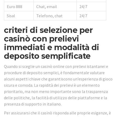
Euro 888
Chat, email
24/7
Sisal
Telefono, chat
24/7
criteri di selezione per
casinò con prelievi
immediati e modalità di
deposito semplificate
Quando si sceglie un casinò online con prelievi istantanei e
procedure di deposito semplici, è fondamentale valutare
alcuni aspetti chiave che garantiscono un’esperienza di gioco
sicura e comoda. La rapidità dei prelievi è un elemento
prioritario, ma non meno importante sono la trasparenza
delle politiche, la facilità di utilizzo delle piattaforme e la
presenza di supporto in italiano.
Per assicurarsi che il casinò risponda alle proprie esigenze, è