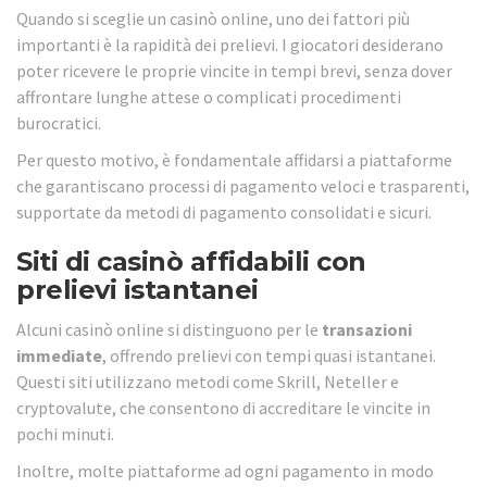
Quando si sceglie un casinò online, uno dei fattori più
importanti è la rapidità dei prelievi. I giocatori desiderano
poter ricevere le proprie vincite in tempi brevi, senza dover
affrontare lunghe attese o complicati procedimenti
burocratici.
Per questo motivo, è fondamentale affidarsi a piattaforme
che garantiscano processi di pagamento veloci e trasparenti,
supportate da metodi di pagamento consolidati e sicuri.
Siti di casinò affidabili con
prelievi istantanei
Alcuni casinò online si distinguono per le
transazioni
immediate
, offrendo prelievi con tempi quasi istantanei.
Questi siti utilizzano metodi come Skrill, Neteller e
cryptovalute, che consentono di accreditare le vincite in
pochi minuti.
Inoltre, molte piattaforme ad ogni pagamento in modo