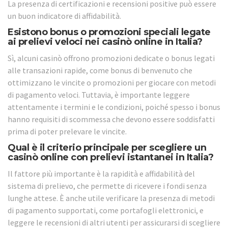
La presenza di certificazioni e recensioni positive può essere
un buon indicatore di affidabilità.
Esistono bonus o promozioni speciali legate
ai prelievi veloci nei casinò online in Italia?
Sì, alcuni casinò offrono promozioni dedicate o bonus legati
alle transazioni rapide, come bonus di benvenuto che
ottimizzano le vincite o promozioni per giocare con metodi
di pagamento veloci. Tuttavia, è importante leggere
attentamente i termini e le condizioni, poiché spesso i bonus
hanno requisiti di scommessa che devono essere soddisfatti
prima di poter prelevare le vincite.
Qual è il criterio principale per scegliere un
casinò online con prelievi istantanei in Italia?
Il fattore più importante è la rapidità e affidabilità del
sistema di prelievo, che permette di ricevere i fondi senza
lunghe attese. È anche utile verificare la presenza di metodi
di pagamento supportati, come portafogli elettronici, e
leggere le recensioni di altri utenti per assicurarsi di scegliere