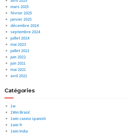
avril 2025
mars 2025
février 2025
janvier 2025
décembre 2024
septembre 2024
juillet 2024
mai 2023
juillet 2022
juin 2022
juin 2021
mai 2021
avril 2021
Catégories
1w
1Win Brasil
1win casino spanish
1win fr
1win India