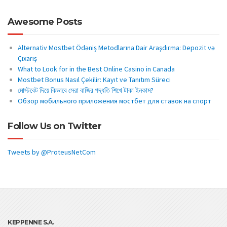
Awesome Posts
Alternativ Mostbet Ödəniş Metodlarına Dair Araşdırma: Depozit və
Çıxarış
What to Look for in the Best Online Casino in Canada
Mostbet Bonus Nasıl Çekilir: Kayıt ve Tanıtım Süreci
মোস্টবেট দিয়ে কিভাবে সেরা বাজির পদ্ধতি শিখে টাকা ইনকাম?
Обзор мобильного приложения мостбет для ставок на спорт
Follow Us on Twitter
Tweets by @ProteusNetCom
KEPPENNE S.A.