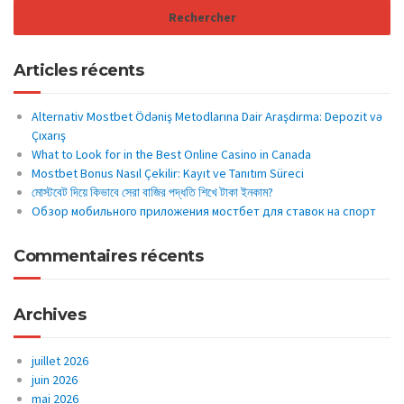
Articles récents
Alternativ Mostbet Ödəniş Metodlarına Dair Araşdırma: Depozit və
Çıxarış
What to Look for in the Best Online Casino in Canada
Mostbet Bonus Nasıl Çekilir: Kayıt ve Tanıtım Süreci
মোস্টবেট দিয়ে কিভাবে সেরা বাজির পদ্ধতি শিখে টাকা ইনকাম?
Обзор мобильного приложения мостбет для ставок на спорт
Commentaires récents
Archives
juillet 2026
juin 2026
mai 2026