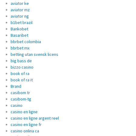
aviator ke
aviator mz
aviator ng
b1bet brazil
Bankobet
Basaribet
bbrbet colombia
bbrbet mx
betting utan svensk licens
big bass de
bizzo casino
book of ra
book of ra it
Brand
casibom tr
casibom-tg
casino
casino en ligne
casino en ligne argent reel
casino en ligne fr
casino onlina ca