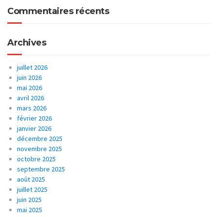
Commentaires récents
Archives
juillet 2026
juin 2026
mai 2026
avril 2026
mars 2026
février 2026
janvier 2026
décembre 2025
novembre 2025
octobre 2025
septembre 2025
août 2025
juillet 2025
juin 2025
mai 2025