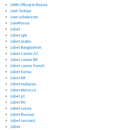
1WIN Official In Russia
1win Turkiye
1win uzbekistan
1winRussia
1xbet
1xbet apk
1xbet arabic
1xbet Bangladesh
1xbet Casino AZ
1xbet casino BD
1xbet casino french
1xbet Korea
1xbet KR
1xbet malaysia
1xbet Morocco
1xbet pt
1xbet RU
1xbet russia
1xbet Russian
1xbet russian1
22bet