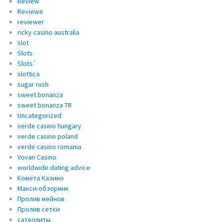
Review
Reviewe
reviewer
ricky casino australia
slot
Slots
Slots`
slottica
sugar rush
sweet bonanza
sweet bonanza TR
Uncategorized
verde casino hungary
verde casino poland
verde casino romania
Vovan Casino
worldwide dating advice
Комета Казино
Макси-обзорник
Пролив мейнов
Пролив сетки
сателлиты