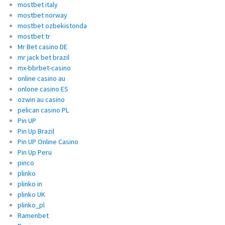
mostbet italy
mostbet norway
mostbet ozbekistonda
mostbet tr
Mr Bet casino DE
mr jack bet brazil
mx-bbrbet-casino
online casino au
onlone casino ES
ozwin au casino
pelican casino PL
Pin UP
Pin Up Brazil
Pin UP Online Casino
Pin Up Peru
pinco
plinko
plinko in
plinko UK
plinko_pl
Ramenbet