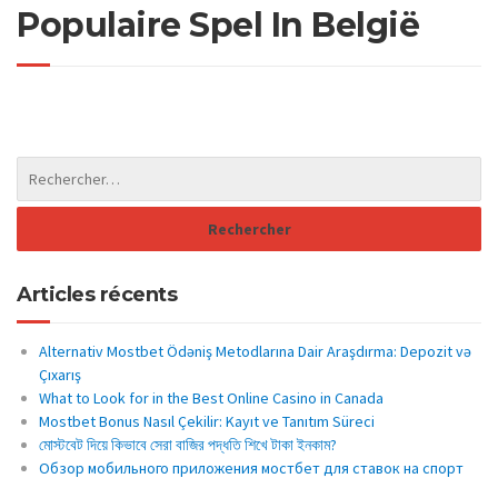
Populaire Spel In België
Articles récents
Alternativ Mostbet Ödəniş Metodlarına Dair Araşdırma: Depozit və
Çıxarış
What to Look for in the Best Online Casino in Canada
Mostbet Bonus Nasıl Çekilir: Kayıt ve Tanıtım Süreci
মোস্টবেট দিয়ে কিভাবে সেরা বাজির পদ্ধতি শিখে টাকা ইনকাম?
Обзор мобильного приложения мостбет для ставок на спорт