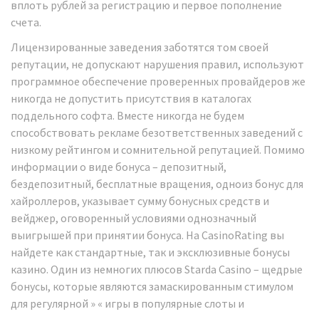
вплоть рублей за регистрацию и первое пополнение
счета.
Лицензированные заведения заботятся том своей
репутации, не допускают нарушения правил, используют
программное обеспечение проверенных провайдеров же
никогда не допустить присутствия в каталогах
поддельного софта. Вместе никогда не будем
способствовать рекламе безответственных заведений с
низкому рейтингом и сомнительной репутацией. Помимо
информации о виде бонуса – депозитный,
бездепозитный, бесплатные вращения, одноиз бонус для
хайроллеров, указывает сумму бонусных средств и
вейджер, оговоренный условиями однозначный
выигрышей при принятии бонуса. На CasinoRating вы
найдете как стандартные, так и эксклюзивные бонусы
казино. Один из немногих плюсов Starda Casino – щедрые
бонусы, которые являются замаскированным стимулом
для регулярной » « игры в популярные слоты и