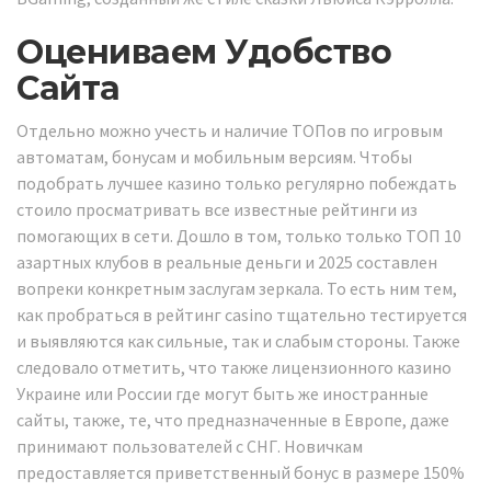
Оцениваем Удобство
Сайта
Отдельно можно учесть и наличие ТОПов по игровым
автоматам, бонусам и мобильным версиям. Чтобы
подобрать лучшее казино только регулярно побеждать
стоило просматривать все известные рейтинги из
помогающих в сети. Дошло в том, только только ТОП 10
азартных клубов в реальные деньги и 2025 составлен
вопреки конкретным заслугам зеркала. То есть ним тем,
как пробраться в рейтинг casino тщательно тестируется
и выявляются как сильные, так и слабым стороны. Также
следовало отметить, что также лицензионного казино
Украине или России где могут быть же иностранные
сайты, также, те, что предназначенные в Европе, даже
принимают пользователей с СНГ. Новичкам
предоставляется приветственный бонус в размере 150%