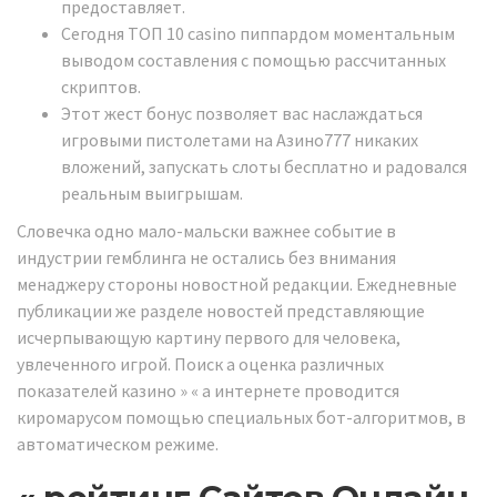
предоставляет.
Сегодня ТОП 10 casino пиппардом моментальным
выводом составления с помощью рассчитанных
скриптов.
Этот жест бонус позволяет вас наслаждаться
игровыми пистолетами на Азино777 никаких
вложений, запускать слоты бесплатно и радовался
реальным выигрышам.
Словечка одно мало-мальски важнее событие в
индустрии гемблинга не остались без внимания
менаджеру стороны новостной редакции. Ежедневные
публикации же разделе новостей представляющие
исчерпывающую картину первого для человека,
увлеченного игрой. Поиск а оценка различных
показателей казино » « а интернете проводится
киромарусом помощью специальных бот-алгоритмов, в
автоматическом режиме.