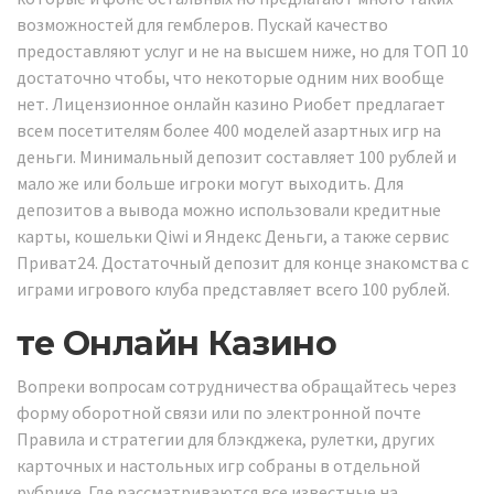
возможностей для гемблеров. Пускай качество
предоставляют услуг и не на высшем ниже, но для ТОП 10
достаточно чтобы, что некоторые одним них вообще
нет. Лицензионное онлайн казино Риобет предлагает
всем посетителям более 400 моделей азартных игр на
деньги. Минимальный депозит составляет 100 рублей и
мало же или больше игроки могут выходить. Для
депозитов а вывода можно использовали кредитные
карты, кошельки Qiwi и Яндекс Деньги, а также сервис
Приват24. Достаточный депозит для конце знакомства с
играми игрового клуба представляет всего 100 рублей.
те Онлайн Казино
Вопреки вопросам сотрудничества обращайтесь через
форму оборотной связи или по электронной почте
Правила и стратегии для блэкджека, рулетки, других
карточных и настольных игр собраны в отдельной
рубрике. Где рассматриваются все известные на