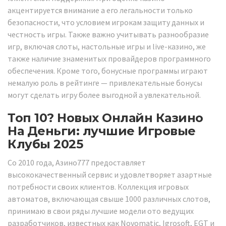
акцентируется внимание а его легальности только
безопасности, что условием игрокам защиту данных и
честность игры. Также важно учитывать разнообразие
игр, включая слоты, настольные игры и live-казино, же
также наличие знаменитых провайдеров программного
обеспечения. Кроме того, бонусные программы играют
немалую роль в рейтинге — привлекательные бонусы
могут сделать игру более выгодной а увлекательной.
Топ 10? Новых Онлайн Казино
На Деньги: лучшие Игровые
Клубы 2025
Со 2010 года, Азино777 предоставляет
высококачественный сервис и удовлетворяет азартные
потребности своих клиентов. Коллекция игровых
автоматов, включающая свыше 1000 различных слотов,
принимаю в свои ряды лучшие модели ото ведущих
разработчиков, известных как Novomatic, Igrosoft, EGT и