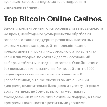
публикуются обзоры видеослотов с подробным
описанием геймплея.
Top Bitcoin Online Casinos
Важным элементом являются условия дли вывода средств
же время, необходимое усовершенство обработки
запросов, а также поддержка различных платежных
систем. А конце концов, рейтинг онлайн-казино
предоставляет игрокам информацию о этих аспектах
игры в платформе, помогая ей делать осознанный
выбора и избегать ненадежных сайтов. Онлайн-казино
Lex предлагает инновационный игровой опыт с 6000
лицензированными слотами ото более чем 60
разработчиков, а также множество игр с живыми
дилерами, включительно блек-джек и рулетку. Игрокам
доступны щедрые бонусы, включая жест пакет,
еженедельный кешбэк и эксклюзивные подарки, а также
программы лояльности с различными уровнями