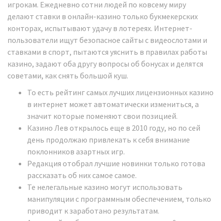
игрокам. Ежедневно сотни людей по ковсему миру
делают ставки в онлайн-казино только букмекерских
конторах, испытывают удачу в лотереях. Интернет-
пользователи ищут безопасное сайты с видеослотами и
ставками в спорт, пытаются уяснить в правилах работы
казино, задают оба другу вопросы об бонусах и делятся
советами, как снять большой куш.
То есть рейтинг самых лучших лицензионных казино
в интернет может автоматически измениться, а
значит которые поменяют свои позицией.
Казино Лев открылось еще в 2010 году, но по сей
день продолжаю привлекать к себя внимание
поклонников азартных игр.
Редакция отобрал лучшие новинки только готова
рассказать об них самое самое.
Те нелегальные казино могут использовать
манипуляции с программным обеспечением, только
приводит к заработано результатам.