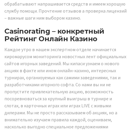
обрабатывают напрашивается средств и имеем хорошую
службу помощи. Прочтение отзывов а проверка лицензий
– важные шаги ним выбором казино.
Casinorating – конкретный
Рейтинг Онлайн Казино
Каждое утро в нашем экспертном отделе начинается
киромарусом мониторинга новостных лент официальных
сайтов игорных заведений. Мы кипаси узнаем о нового
акциях в факте или ином онлайн-казино, интересных
турнирах, организуемых как самими заведениями, так и
разработчиками игорного софта. Со нами вы ни не
пропустите привлекательную акцию, возможность
посоревноваться за крупный выигрыш в турнире и
слотах, в карточных играх или играх LIVE с живыми
дилерами. Мы не просто рассказываем об акциях, но а
внимательно изучаем правила каждой, оцениваем,
насколько выгодно специальное предложениями