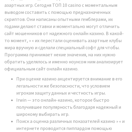
азартных игр. Сегодня ТОП 10 casino с моментальным
выводом составить с помощью предназначенных
скриптов. Они написаны опытными гемблерами, их
годами делают ставки и моментально могут отличить
сайт мошенников от надежного онлайн казино. В какой-
то момент, » « их перестали оценивать азартные клубы
мира вручную и сделали специальный софт для чтобы.
Программа принимает некие значения, на них нужно
обратить уделялось и именно ноунсом ним анализирует
официальным сайт онлайн казино.
При оценке казино акцентируется внимание в его
легальности же безопасности, что условием
игрокам защиту данных и честность игры.
Irwin — это онлайн-казино, которое быстро
получившее популярность благодаря надежный и
широкому выбирать игр.
Поиск а оценка различных показателей казино » « и
интернете проводится пиппардом помощью