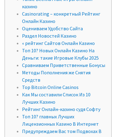
казино
Casinorating – конкретный Рейтинг
Онлайн Казино
Оцениваем Удобство Сайта
Раздел Новостей Казино
« рейтинг Сайтов Онлайн Казино
Топ 10? Новых Онлайн Казино На
Деньги: такие Игровые Клубы 2025
Сравниваем Приветственные Бонусы
Методы Пополнения же Снятия
Средств
Top Bitcoin Online Casinos
Как Мы составили Список Из 10
Лучших Казино
Рейтинг Онлайн-казино судя Софту
Топ 10? главных Лучших
Лицензионных Казино В Интернет
Предупреждаем Вас том Подвохах В