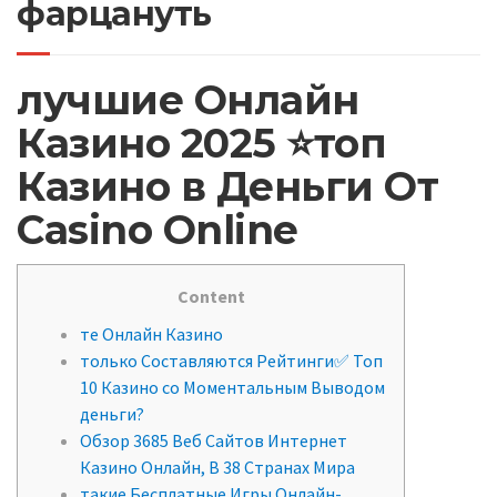
фарцануть
лучшие Онлайн
Казино 2025 ⭐топ
Казино в Деньги От
Casino Online
Content
те Онлайн Казино
только Составляются Рейтинги✅ Топ
10 Казино со Моментальным Выводом
деньги?
Обзор 3685 Веб Сайтов Интернет
Казино Онлайн, В 38 Странах Мира
такие Бесплатные Игры Онлайн-