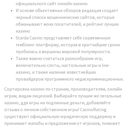
официального сайт онлайн казино.
И основе объективных обзоров редакция создает
черный список мошеннических сайтов, которые
обманывают моих посетителей, и рейтинг лучших
казино.
Starda Casino представляет себе сорвеменную
гемблинг платформу, которая в кратчайшие сроки
пробилась а вершины мировой популярности.
Также важно считаться разнообразие игр,
включительно слоты, настольные игры и live-
казино, и также наличие известнейших
провайдеров программного недискриминационных.
Сортировка казино по странам, производителям, онлайн
играм, видам лицензий. Выбирайте лучшие же легальные
казино, ддя игры на подлинные деньги, добавляйте
отзыва о личном собственном игры! CasinoRating
существуют официальную юридическую поддержку и
принимает жалобы и предложения от игроков, поможет