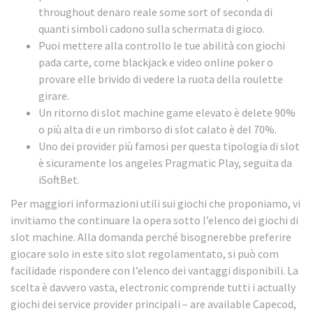
throughout denaro reale some sort of seconda di
quanti simboli cadono sulla schermata di gioco.
Puoi mettere alla controllo le tue abilità con giochi
pada carte, come blackjack e video online poker o
provare elle brivido di vedere la ruota della roulette
girare.
Un ritorno di slot machine game elevato è delete 90%
o più alta di e un rimborso di slot calato è del 70%.
Uno dei provider più famosi per questa tipologia di slot
è sicuramente los angeles Pragmatic Play, seguita da
iSoftBet.
Per maggiori informazioni utili sui giochi che proponiamo, vi
invitiamo the continuare la opera sotto l’elenco dei giochi di
slot machine. Alla domanda perché bisognerebbe preferire
giocare solo in este sito slot regolamentato, si può com
facilidade rispondere con l’elenco dei vantaggi disponibili. La
scelta è davvero vasta, electronic comprende tutti i actually
giochi dei service provider principali – are available Capecod,