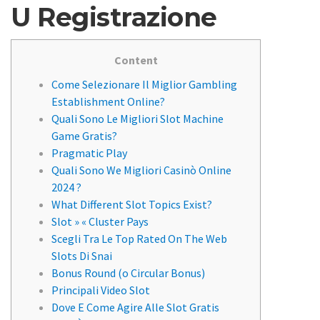
U Registrazione
Content
Come Selezionare Il Miglior Gambling
Establishment Online?
Quali Sono Le Migliori Slot Machine
Game Gratis?
Pragmatic Play
Quali Sono We Migliori Casinò Online
2024 ?
What Different Slot Topics Exist?
Slot » « Cluster Pays
Scegli Tra Le Top Rated On The Web
Slots Di Snai
Bonus Round (o Circular Bonus)
Principali Video Slot
Dove E Come Agire Alle Slot Gratis