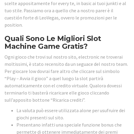
scelte appositamente for every te, in basic ai tuoi junkti e al
tuo stile. Passiamo ora a quello che a nostro parer è il
cuestión forte di LeoVegas, ovvero le promozioni per le
position.
Quali Sono Le Migliori Slot
Machine Game Gratis?
Ogni gioco che trovi sul nostro sito, electronic ne troverai
moltissimi, è stato recensito da un seguace del nostro team.
Per giocare low dovrai fare altro che cliccare sul simbolo
“Play – Avvia il gioco” a quel luogo la slot partirà
automaticamente con el credito virtuale. Qualora dovessi
terminarlo ti basterà ricaricare elle gioco cliccando
sull’apposito bottone “Ricarica crediti”.
La valuta può essere utilizzata alone per usufruire dei
giochi presenti sul sito.
Presentano infatti una speciale funzione bonus che
permette di ottenere immediatamente dei premi