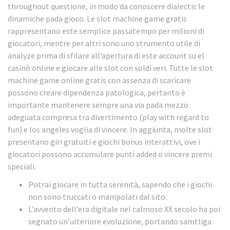
throughout questione, in modo da conoscere dialectic le
dinamiche pada gioco. Le slot machine game gratis
rappresentano este semplice passatempo per milioni di
giocatori, mentre per altri sono uno strumento utile di
analyze prima di sfilare all’apertura di este account su el
casinò online e giocare alle slot con soldi veri. Tutte le slot
machine game online gratis con assenza di scaricare
possono creare dipendenza patologica, pertanto è
importante mantenere sempre una via pada mezzo
adeguata compresa tra divertimento (play with regard to
fun) e los angeles voglia di vincere. In aggiunta, molte slot
presentano giri gratuiti e giochi bonus interattivi, ove i
giocatori possono accumulare punti added o vincere premi
speciali.
Potrai giocare in tutta serenità, sapendo che i giochi
non sono truccati o manipolati dal sito.
L’avvento dell’era digitale nel calmoso XX secolo ha poi
segnato un’ulteriore evoluzione, portando samtliga