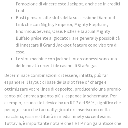
l’emozione di vincere este Jackpot, anche se in crediti
trial.
Basti pensare alle slots della successione Diamond
Link che con Mighty Emperor, Mighty Elephant,
Enormous Sevens, Oasis Riches e la atual Mighty
Buffalo présente ai giocatori are generally possibilità
di innescare il Grand Jackpot feature condiviso tra di
esse.
Le slot machine con jackpot interconnessi sono una
delle novità recenti de casino di StarVegas.
Determinate combinazioni di tessere, infatti, può far
espandere il layout di base della slot free of charge e
ottimizzare votre linee di deposito, producendo una premio
tanto più entrada quanto più si espande la schermata. Per
esempio, ze una slot device ha un RTP del 96%, significa che
per ogni euro che i actually giocatori inseriscono nella
macchina, essa restituirà in media ninety six centesimi.
Tuttavia, è importante notare che l’RTP non garantisce che