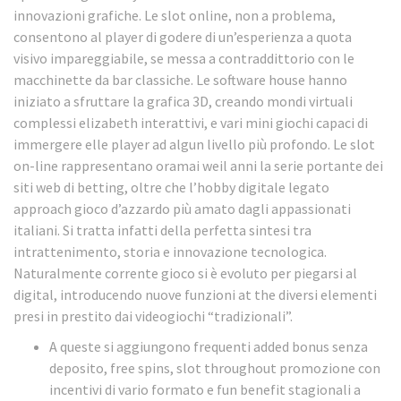
innovazioni grafiche. Le slot online, non a problema,
consentono al player di godere di un’esperienza a quota
visivo impareggiabile, se messa a contraddittorio con le
macchinette da bar classiche. Le software house hanno
iniziato a sfruttare la grafica 3D, creando mondi virtuali
complessi elizabeth interattivi, e vari mini giochi capaci di
immergere elle player ad algun livello più profondo. Le slot
on-line rappresentano oramai weil anni la serie portante dei
siti web di betting, oltre che l’hobby digitale legato
approach gioco d’azzardo più amato dagli appassionati
italiani. Si tratta infatti della perfetta sintesi tra
intrattenimento, storia e innovazione tecnologica.
Naturalmente corrente gioco si è evoluto per piegarsi al
digital, introducendo nuove funzioni at the diversi elementi
presi in prestito dai videogiochi “tradizionali”.
A queste si aggiungono frequenti added bonus senza
deposito, free spins, slot throughout promozione con
incentivi di vario formato e fun benefit stagionali a