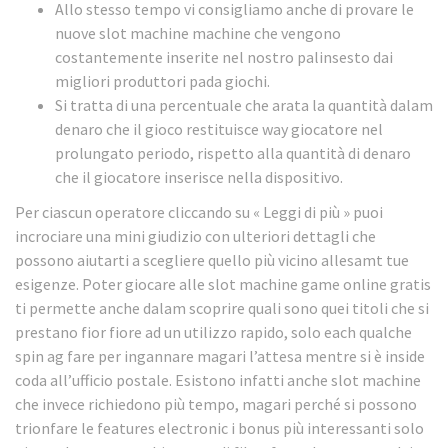
Allo stesso tempo vi consigliamo anche di provare le
nuove slot machine machine che vengono
costantemente inserite nel nostro palinsesto dai
migliori produttori pada giochi.
Si tratta di una percentuale che arata la quantità dalam
denaro che il gioco restituisce way giocatore nel
prolungato periodo, rispetto alla quantità di denaro
che il giocatore inserisce nella dispositivo.
Per ciascun operatore cliccando su « Leggi di più » puoi
incrociare una mini giudizio con ulteriori dettagli che
possono aiutarti a scegliere quello più vicino allesamt tue
esigenze. Poter giocare alle slot machine game online gratis
ti permette anche dalam scoprire quali sono quei titoli che si
prestano fior fiore ad un utilizzo rapido, solo each qualche
spin ag fare per ingannare magari l’attesa mentre si è inside
coda all’ufficio postale. Esistono infatti anche slot machine
che invece richiedono più tempo, magari perché si possono
trionfare le features electronic i bonus più interessanti solo