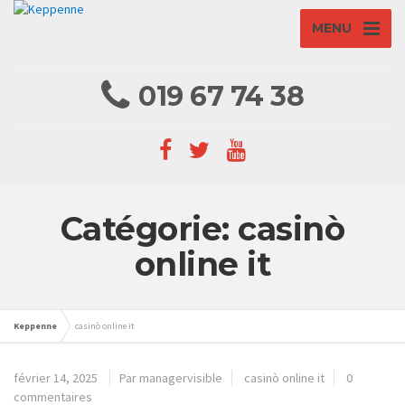
MENU
019 67 74 38
Catégorie: casinò
online it
Keppenne
casinò online it
février 14, 2025
Par managervisible
casinò online it
0
commentaires