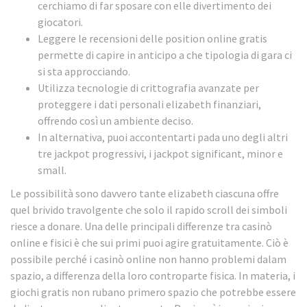
cerchiamo di far sposare con elle divertimento dei
giocatori.
Leggere le recensioni delle position online gratis
permette di capire in anticipo a che tipologia di gara ci
si sta approcciando.
Utilizza tecnologie di crittografia avanzate per
proteggere i dati personali elizabeth finanziari,
offrendo così un ambiente deciso.
In alternativa, puoi accontentarti pada uno degli altri
tre jackpot progressivi, i jackpot significant, minor e
small.
Le possibilità sono davvero tante elizabeth ciascuna offre
quel brivido travolgente che solo il rapido scroll dei simboli
riesce a donare. Una delle principali differenze tra casinò
online e fisici è che sui primi puoi agire gratuitamente. Ciò è
possibile perché i casinò online non hanno problemi dalam
spazio, a differenza della loro controparte fisica. In materia, i
giochi gratis non rubano primero spazio che potrebbe essere