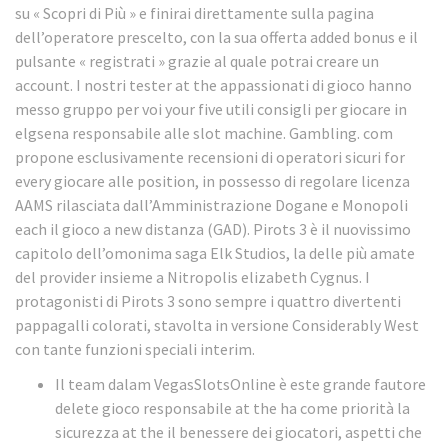
su « Scopri di Più » e finirai direttamente sulla pagina
dell’operatore prescelto, con la sua offerta added bonus e il
pulsante « registrati » grazie al quale potrai creare un
account. I nostri tester at the appassionati di gioco hanno
messo gruppo per voi your five utili consigli per giocare in
elgsena responsabile alle slot machine. Gambling. com
propone esclusivamente recensioni di operatori sicuri for
every giocare alle position, in possesso di regolare licenza
AAMS rilasciata dall’Amministrazione Dogane e Monopoli
each il gioco a new distanza (GAD). Pirots 3 è il nuovissimo
capitolo dell’omonima saga Elk Studios, la delle più amate
del provider insieme a Nitropolis elizabeth Cygnus. I
protagonisti di Pirots 3 sono sempre i quattro divertenti
pappagalli colorati, stavolta in versione Considerably West
con tante funzioni speciali interim.
Il team dalam VegasSlotsOnline è este grande fautore
delete gioco responsabile at the ha come priorità la
sicurezza at the il benessere dei giocatori, aspetti che