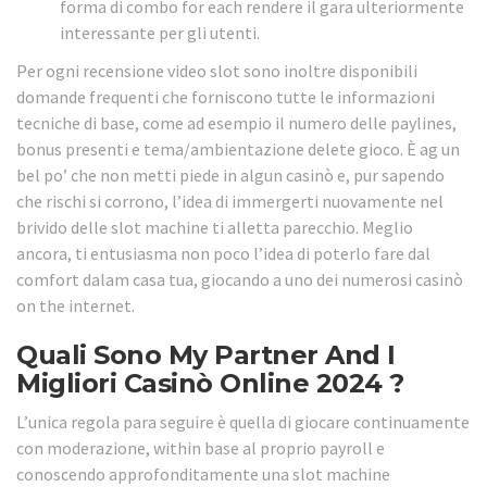
forma di combo for each rendere il gara ulteriormente
interessante per gli utenti.
Per ogni recensione video slot sono inoltre disponibili
domande frequenti che forniscono tutte le informazioni
tecniche di base, come ad esempio il numero delle paylines,
bonus presenti e tema/ambientazione delete gioco. È ag un
bel po’ che non metti piede in algun casinò e, pur sapendo
che rischi si corrono, l’idea di immergerti nuovamente nel
brivido delle slot machine ti alletta parecchio. Meglio
ancora, ti entusiasma non poco l’idea di poterlo fare dal
comfort dalam casa tua, giocando a uno dei numerosi casinò
on the internet.
Quali Sono My Partner And I
Migliori Casinò Online 2024 ?
L’unica regola para seguire è quella di giocare continuamente
con moderazione, within base al proprio payroll e
conoscendo approfonditamente una slot machine