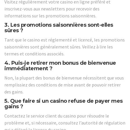
Visitez régulièrement votre casino en ligne préféré et
inscrivez-vous aux newsletters pour recevoir des
informations sur les promotions saisonnières.
3. Les promotions saisonnières sont-elles
sûres ?
Tant que le casino est réglementé et licencé, les promotions
saisonnières sont généralement sûres. Veillez à lire les
termes et conditions associés.
4. Puis-je retirer mon bonus de bienvenue
immédiatement ?
Non, la plupart des bonus de bienvenue nécessitent que vous
remplissiez des conditions de mise avant de pouvoir retirer
des gains.
5. Que faire si un casino refuse de payer mes
gains ?
Contactez le service client du casino pour résoudre le
problème et, si nécessaire, consultez l’autorité de régulation
qui a délivré la licence du casino.