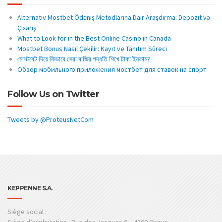
Alternativ Mostbet Ödəniş Metodlarına Dair Araşdırma: Depozit və
Çıxarış
What to Look for in the Best Online Casino in Canada
Mostbet Bonus Nasıl Çekilir: Kayıt ve Tanıtım Süreci
মোস্টবেট দিয়ে কিভাবে সেরা বাজির পদ্ধতি শিখে টাকা ইনকাম?
Обзор мобильного приложения мостбет для ставок на спорт
Follow Us on Twitter
Tweets by @ProteusNetCom
KEPPENNE S.A.
Siège social :
Siège d’exploitation : Rue des Jacques 6 – 4360 Oreye