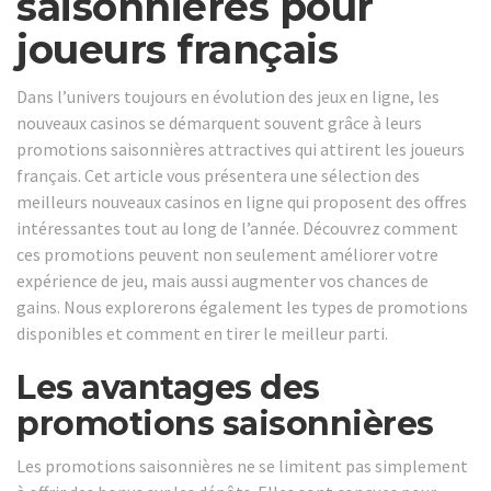
saisonnières pour
joueurs français
Dans l’univers toujours en évolution des jeux en ligne, les
nouveaux casinos se démarquent souvent grâce à leurs
promotions saisonnières attractives qui attirent les joueurs
français. Cet article vous présentera une sélection des
meilleurs nouveaux casinos en ligne qui proposent des offres
intéressantes tout au long de l’année. Découvrez comment
ces promotions peuvent non seulement améliorer votre
expérience de jeu, mais aussi augmenter vos chances de
gains. Nous explorerons également les types de promotions
disponibles et comment en tirer le meilleur parti.
Les avantages des
promotions saisonnières
Les promotions saisonnières ne se limitent pas simplement