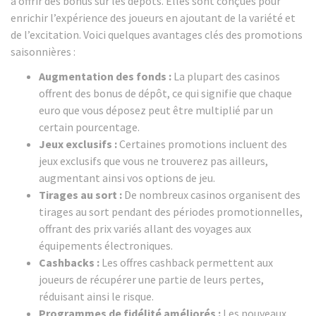
à offrir des bonus sur les dépôts. Elles sont conçues pour
enrichir l’expérience des joueurs en ajoutant de la variété et
de l’excitation. Voici quelques avantages clés des promotions
saisonnières :
Augmentation des fonds :
La plupart des casinos
offrent des bonus de dépôt, ce qui signifie que chaque
euro que vous déposez peut être multiplié par un
certain pourcentage.
Jeux exclusifs :
Certaines promotions incluent des
jeux exclusifs que vous ne trouverez pas ailleurs,
augmentant ainsi vos options de jeu.
Tirages au sort :
De nombreux casinos organisent des
tirages au sort pendant des périodes promotionnelles,
offrant des prix variés allant des voyages aux
équipements électroniques.
Cashbacks :
Les offres cashback permettent aux
joueurs de récupérer une partie de leurs pertes,
réduisant ainsi le risque.
Programmes de fidélité améliorés :
Les nouveaux