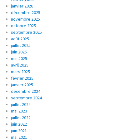
janvier 2026
décembre 2025
novembre 2025
octobre 2025
septembre 2025
août 2025
juillet 2025
juin 2025
mai 2025
avril 2025
mars 2025
février 2025
janvier 2025
décembre 2024
septembre 2024
juillet 2024
mai 2023
juillet 2022
juin 2022
juin 2021
mai 2021