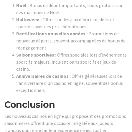
Noël :
Bonus de dépôt importants, tours gratuits sur
des machines de Noël.
Halloween :
Offres sur des jeux d’horreur, défis et
tournois avec des prix thématiques.
Rectifications nouvelles années :
Promotions de
nouveaux départs, souvent accompagnées de bonus de
réengagement.
Saisons sportives :
Offres spéciales lors d’événements
sportifs majeurs, incluant paris sportifs et jeux de
casino.
Anniversaires de casinos :
Offres généreuses lors de
l’anniversaire d’un casino en ligne, souvent des bonus
exceptionnels.
Conclusion
Les nouveaux casinos en ligne qui proposent des promotions
saisonnières offrent une occasion inégalée aux joueurs
français pour enrichir leur expérience de jeu tout en