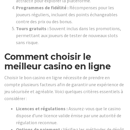
attractif pour explorer la plateforme.
Programmes de fidélité :
Récompenses pour les
joueurs réguliers, incluant des points échangeables
contre des prix ou des bonus.
Tours gratuits :
Souvent inclus dans les promotions,
permettant aux joueurs de tester de nouveaux slots
sans risque.
Comment choisir le
meilleur casino en ligne
Choisir le bon casino en ligne nécessite de prendre en
compte plusieurs facteurs afin de garantir une expérience de
jeu sécurisée et agréable. Voici quelques critères essentiels à
considérer :
Licences et régulations :
Assurez-vous que le casino
dispose d’une licence valide émise par une autorité de
régulation reconnue.
Options de paiement :
Vérifiez les méthodes de dépôt