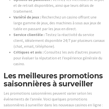
et de retrait disponibles, ainsi que leurs délais de
traitement.
Variété de jeux :
Recherchez un casino offrant une
large gamme de jeux, des machines à sous aux jeux de
table en passant par les jeux en direct.
Service clientèle :
Testez la réactivité du service
client, idéalement disponible 24/7 par plusieurs canaux
(chat, email, téléphone).
Critiques et avis :
Consultez les avis d’autres joueurs
pour évaluer la réputation et l’expérience générale du
casino.
Les meilleures promotions
saisonnières à surveiller
Les promotions saisonnières peuvent varier selon les
événements de l’année. Voici quelques promotions
saisonnières à surveiller dans les nouveaux casinos en ligne :