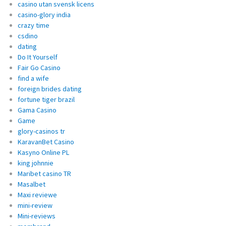
casino utan svensk licens
casino-glory india
crazy time
csdino
dating
Do It Yourself
Fair Go Casino
find a wife
foreign brides dating
fortune tiger brazil
Gama Casino
Game
glory-casinos tr
KaravanBet Casino
Kasyno Online PL
king johnnie
Maribet casino TR
Masalbet
Maxi reviewe
mini-review
Mini-reviews