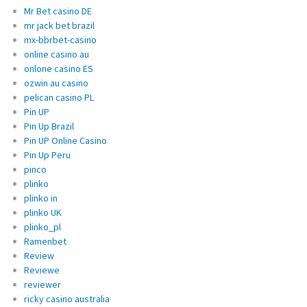
Mr Bet casino DE
mr jack bet brazil
mx-bbrbet-casino
online casino au
onlone casino ES
ozwin au casino
pelican casino PL
Pin UP
Pin Up Brazil
Pin UP Online Casino
Pin Up Peru
pinco
plinko
plinko in
plinko UK
plinko_pl
Ramenbet
Review
Reviewe
reviewer
ricky casino australia