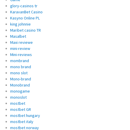
glory-casinos tr
KaravanBet Casino
Kasyno Online PL
king johnnie
Maribet casino TR
Masalbet
Maxi reviewe
mini-review
Mini-reviews
mombrand
mono brand
mono slot
Mono-brand
Monobrand
monogame
monoslot
mostbet
mostbet GR
mostbet hungary
mostbet italy
mostbet norway