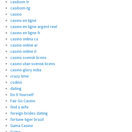
casibom tr
casibom-tg
casino
casino en ligne
casino en ligne argent reel
casino en ligne fr
casino onlina ca
casino online ar
casinò online it
casino svensk licens
casino utan svensk licens
casino-glory india
crazy time
csdino
dating
Do It Yourself
Fair Go Casino
find a wife
foreign brides dating
fortune tiger brazil
Gama Casino
Game