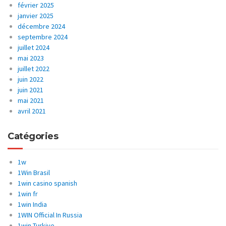
février 2025
janvier 2025
décembre 2024
septembre 2024
juillet 2024
mai 2023
juillet 2022
juin 2022
juin 2021
mai 2021
avril 2021
Catégories
1w
1Win Brasil
1win casino spanish
1win fr
1win India
1WIN Official In Russia
1win Turkiye