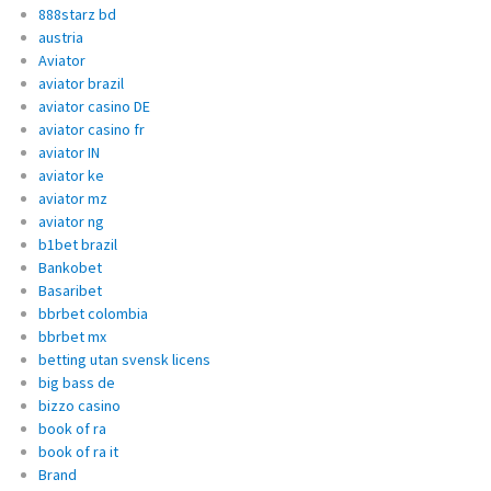
888starz bd
austria
Aviator
aviator brazil
aviator casino DE
aviator casino fr
aviator IN
aviator ke
aviator mz
aviator ng
b1bet brazil
Bankobet
Basaribet
bbrbet colombia
bbrbet mx
betting utan svensk licens
big bass de
bizzo casino
book of ra
book of ra it
Brand