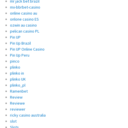
mr jack bet brazil
mx-bbrbet-casino
online casino au
onlone casino ES
ozwin au casino
pelican casino PL
Pin UP
Pin Up Brazil
Pin UP Online Casino
Pin Up Peru
pinco
plinko
plinko in
plinko UK
plinko_pl
Ramenbet
Review
Reviewe
reviewer
ricky casino australia
slot
Slots