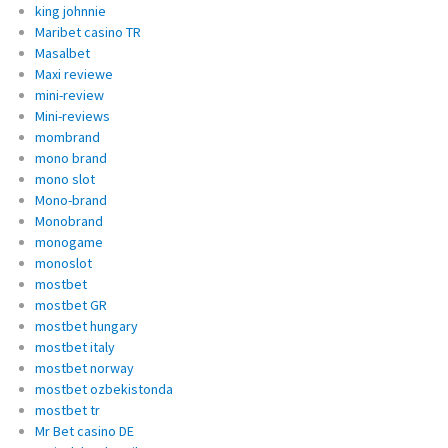
king johnnie
Maribet casino TR
Masalbet
Maxi reviewe
mini-review
Mini-reviews
mombrand
mono brand
mono slot
Mono-brand
Monobrand
monogame
monoslot
mostbet
mostbet GR
mostbet hungary
mostbet italy
mostbet norway
mostbet ozbekistonda
mostbet tr
Mr Bet casino DE