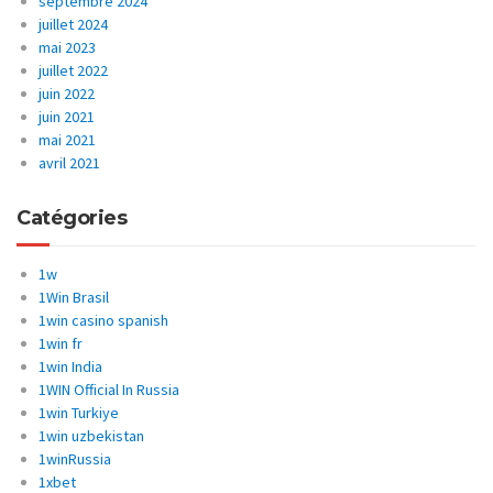
septembre 2024
juillet 2024
mai 2023
juillet 2022
juin 2022
juin 2021
mai 2021
avril 2021
Catégories
1w
1Win Brasil
1win casino spanish
1win fr
1win India
1WIN Official In Russia
1win Turkiye
1win uzbekistan
1winRussia
1xbet