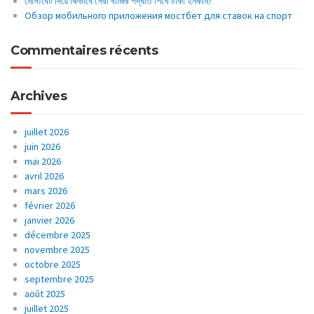
মোস্টবেট দিয়ে কিভাবে সেরা বাজির পদ্ধতি শিখে টাকা ইনকাম?
Обзор мобильного приложения мостбет для ставок на спорт
Commentaires récents
Archives
juillet 2026
juin 2026
mai 2026
avril 2026
mars 2026
février 2026
janvier 2026
décembre 2025
novembre 2025
octobre 2025
septembre 2025
août 2025
juillet 2025