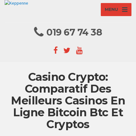
MENU
019 67 74 38
Casino Crypto:
Comparatif Des
Meilleurs Casinos En
Ligne Bitcoin Btc Et
Cryptos