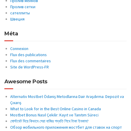
Пролив мейнов
Пролив сетки
сателлиты
Швеция
Méta
Connexion
Flux des publications
Flux des commentaires
Site de WordPress-FR
Awesome Posts
Alternativ Mostbet Ödəniş Metodlarına Dair Araşdırma: Depozit və
Çıxarış
What to Look for in the Best Online Casino in Canada
Mostbet Bonus Nasıl Çekilir: Kayıt ve Tanıtım Süreci
মোস্টবেট দিয়ে কিভাবে সেরা বাজির পদ্ধতি শিখে টাকা ইনকাম?
Обзор мобильного приложения мостбет для ставок на спорт