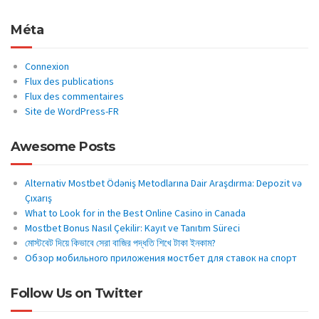
Méta
Connexion
Flux des publications
Flux des commentaires
Site de WordPress-FR
Awesome Posts
Alternativ Mostbet Ödəniş Metodlarına Dair Araşdırma: Depozit və
Çıxarış
What to Look for in the Best Online Casino in Canada
Mostbet Bonus Nasıl Çekilir: Kayıt ve Tanıtım Süreci
মোস্টবেট দিয়ে কিভাবে সেরা বাজির পদ্ধতি শিখে টাকা ইনকাম?
Обзор мобильного приложения мостбет для ставок на спорт
Follow Us on Twitter