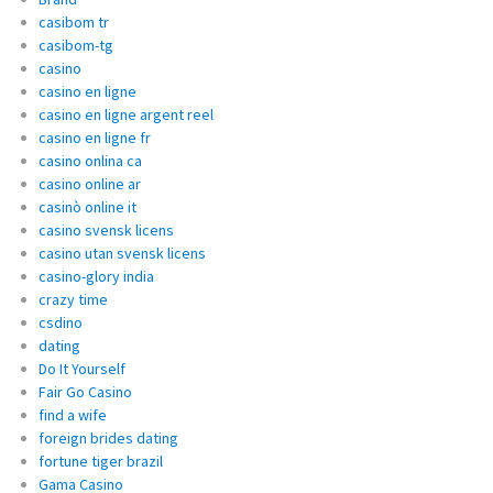
casibom tr
casibom-tg
casino
casino en ligne
casino en ligne argent reel
casino en ligne fr
casino onlina ca
casino online ar
casinò online it
casino svensk licens
casino utan svensk licens
casino-glory india
crazy time
csdino
dating
Do It Yourself
Fair Go Casino
find a wife
foreign brides dating
fortune tiger brazil
Gama Casino