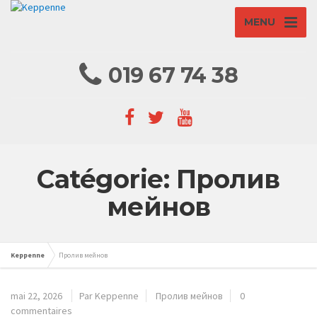
MENU
019 67 74 38
Catégorie: Пролив
мейнов
Keppenne
Пролив мейнов
mai 22, 2026
Par Keppenne
Пролив мейнов
0
commentaires