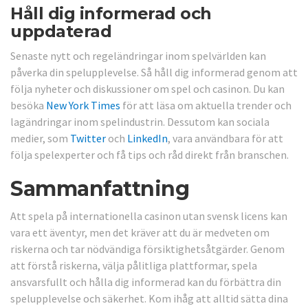
Håll dig informerad och
uppdaterad
Senaste nytt och regeländringar inom spelvärlden kan
påverka din spelupplevelse. Så håll dig informerad genom att
följa nyheter och diskussioner om spel och casinon. Du kan
besöka
New York Times
för att läsa om aktuella trender och
lagändringar inom spelindustrin. Dessutom kan sociala
medier, som
Twitter
och
LinkedIn
, vara användbara för att
följa spelexperter och få tips och råd direkt från branschen.
Sammanfattning
Att spela på internationella casinon utan svensk licens kan
vara ett äventyr, men det kräver att du är medveten om
riskerna och tar nödvändiga försiktighetsåtgärder. Genom
att förstå riskerna, välja pålitliga plattformar, spela
ansvarsfullt och hålla dig informerad kan du förbättra din
spelupplevelse och säkerhet. Kom ihåg att alltid sätta dina