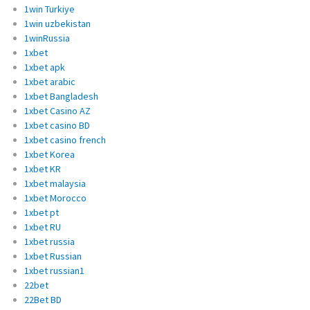
1win Turkiye
1win uzbekistan
1winRussia
1xbet
1xbet apk
1xbet arabic
1xbet Bangladesh
1xbet Casino AZ
1xbet casino BD
1xbet casino french
1xbet Korea
1xbet KR
1xbet malaysia
1xbet Morocco
1xbet pt
1xbet RU
1xbet russia
1xbet Russian
1xbet russian1
22bet
22Bet BD