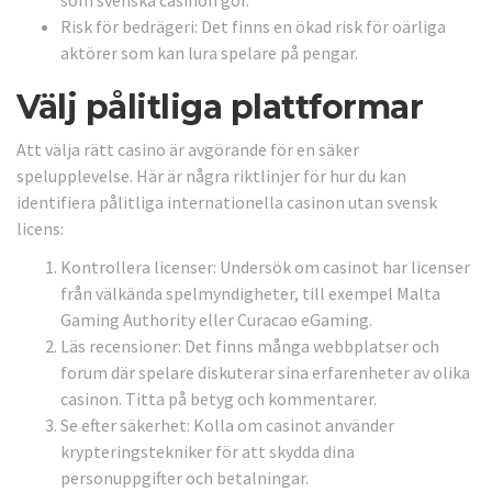
Risk för bedrägeri: Det finns en ökad risk för oärliga
aktörer som kan lura spelare på pengar.
Välj pålitliga plattformar
Att välja rätt casino är avgörande för en säker
spelupplevelse. Här är några riktlinjer för hur du kan
identifiera pålitliga internationella casinon utan svensk
licens:
Kontrollera licenser: Undersök om casinot har licenser
från välkända spelmyndigheter, till exempel Malta
Gaming Authority eller Curacao eGaming.
Läs recensioner: Det finns många webbplatser och
forum där spelare diskuterar sina erfarenheter av olika
casinon. Titta på betyg och kommentarer.
Se efter säkerhet: Kolla om casinot använder
krypteringstekniker för att skydda dina
personuppgifter och betalningar.